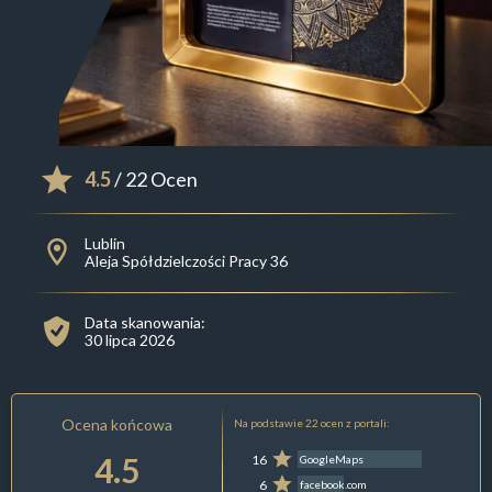
4.5
/ 22 Ocen
Lublin
Aleja Spółdzielczości Pracy 36
Data skanowania:
30 lipca 2026
Ocena końcowa
Na podstawie 22 ocen z portali:
4.5
16
GoogleMaps
6
facebook.com