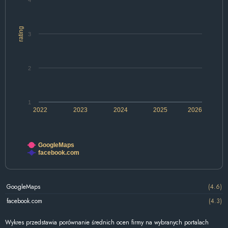
4
rating
3
2
1
2022
2023
2024
2025
2026
GoogleMaps
facebook.com
GoogleMaps
(4.6)
facebook.com
(4.3)
Wykres przedstawia porównanie średnich ocen firmy na wybranych portalach