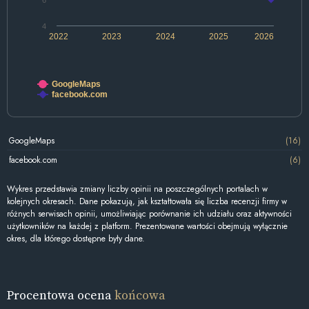
6
4
2022
2023
2024
2025
2026
GoogleMaps
facebook.com
GoogleMaps
(16)
facebook.com
(6)
Wykres przedstawia zmiany liczby opinii na poszczególnych portalach w
kolejnych okresach. Dane pokazują, jak kształtowała się liczba recenzji firmy w
różnych serwisach opinii, umożliwiając porównanie ich udziału oraz aktywności
użytkowników na każdej z platform. Prezentowane wartości obejmują wyłącznie
okres, dla którego dostępne były dane.
Procentowa ocena
końcowa