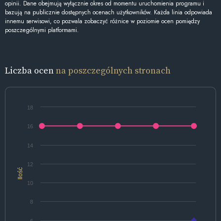
opinii. Dane obejmują wyłącznie okres od momentu uruchomienia programu i
bazują na publicznie dostępnych ocenach użytkowników. Każda linia odpowiada
innemu serwisowi, co pozwala zobaczyć różnice w poziomie ocen pomiędzy
poszczególnymi platformami.
Liczba ocen
na poszczególnych stronach
18
16
14
12
Ilość
10
8