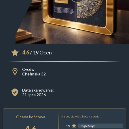
4.6
/ 19 Ocen
Cyców
Chełmska 32
Data skanowania:
21 lipca 2026
Ocena końcowa
Na podstawie 19 ocen z portali:
4.6
19
GoogleMaps