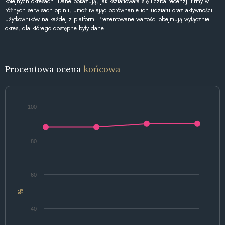
kolejnych okresach. Dane pokazują, jak kształtowała się liczba recenzji firmy w
różnych serwisach opinii, umożliwiając porównanie ich udziału oraz aktywności
użytkowników na każdej z platform. Prezentowane wartości obejmują wyłącznie
okres, dla którego dostępne były dane.
Procentowa ocena
końcowa
100
80
60
%
40