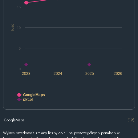
15
Ilość
10
5
0
2023
2024
2025
2026
GoogleMaps
pkt.pl
GoogleMaps
(19)
Wykres przedstawia zmiany liczby opinii na poszczególnych portalach w