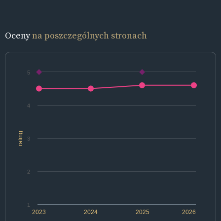
Oceny
na poszczególnych stronach
5
4
rating
3
2
1
2023
2024
2025
2026