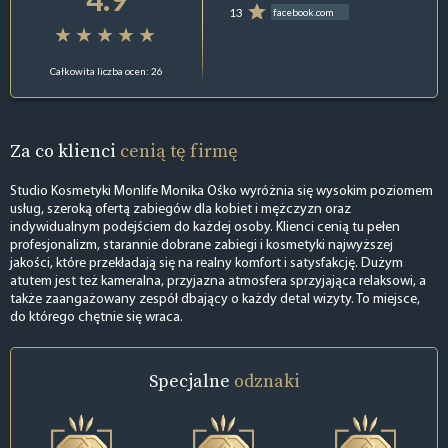
13
facebook.com
Całkowita liczba ocen: 26
Za co klienci
cenią tę firmę
Studio Kosmetyki Monlife Monika Ośko wyróżnia się wysokim poziomem
usług, szeroką ofertą zabiegów dla kobiet i mężczyzn oraz
indywidualnym podejściem do każdej osoby. Klienci cenią tu pełen
profesjonalizm, starannie dobrane zabiegi i kosmetyki najwyższej
jakości, które przekładają się na realny komfort i satysfakcję. Dużym
atutem jest też kameralna, przyjazna atmosfera sprzyjająca relaksowi, a
także zaangażowany zespół dbający o każdy detal wizyty. To miejsce,
do którego chętnie się wraca.
Specjalne
odznaki