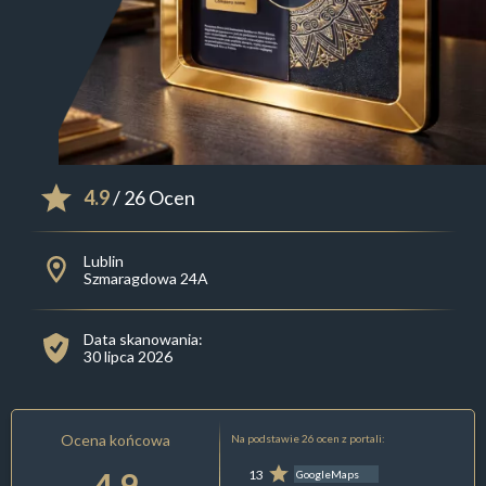
4.9
/ 26 Ocen
Lublin
Szmaragdowa 24A
Data skanowania:
30 lipca 2026
Ocena końcowa
Na podstawie 26 ocen z portali:
4.9
13
GoogleMaps