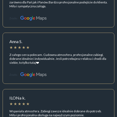
zarówno dla Pań jak i Panów.Bardzo profesjonalne podejście do klienta.
Miła i sympatyczna załoga.
Źródło:
Anna S.
Z całego serca polecam. Cudowna atmosfera, profesjonalne zabiegi,
dobrane idealnie i indywidualnie. Jesli potrzebujesz relaksu i chwili dla
siebie, to tylko tutaj❤️
Źródło:
ILONa k.
Wspaniała atmosfera. Zabiegi zawsze idealnie dobrane do potrzeb.
Miła i profesjonalna obsługa na najwyższym poziomie.