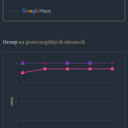
Źródło:
Oceny
na poszczególnych stronach
5
4
rating
3
2