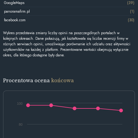
GoogleMaps
(39)
panoramafirm.pl
(1)
facebook.com
(30)
Wykres przedstawia zmiany liczby opinii na poszczególnych portalach w
kolejnych okresach. Dane pokazują, jak kształtowała się liczba recenzji firmy w
różnych serwisach opinii, umożliwiając porównanie ich udziału oraz aktywności
użytkowników na każdej z platform. Prezentowane wartości obejmują wyłącznie
okres, dla którego dostępne były dane.
Procentowa ocena
końcowa
100
80