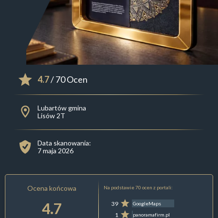
4.7
/ 70 Ocen
Lubartów gmina
Lisów 2T
Data skanowania:
7 maja 2026
Ocena końcowa
Na podstawie 70 ocen z portali:
4.7
39
GoogleMaps
1
panoramafirm.pl