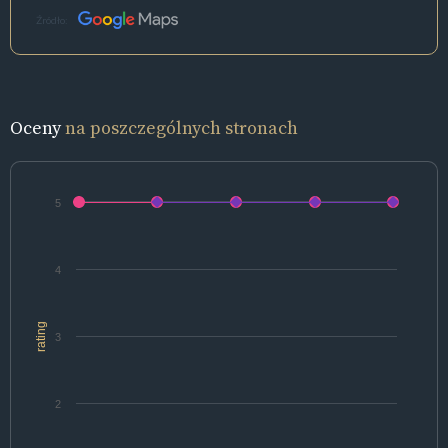
Źródło:
Oceny
na poszczególnych stronach
5
4
rating
3
2