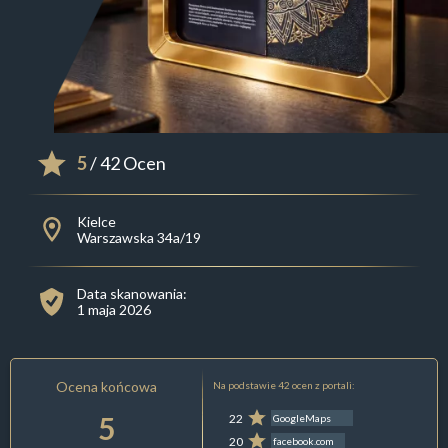
5
/ 42 Ocen
Kielce
Warszawska 34a/19
Data skanowania:
1 maja 2026
Ocena końcowa
Na podstawie 42 ocen z portali:
5
22
GoogleMaps
20
facebook.com