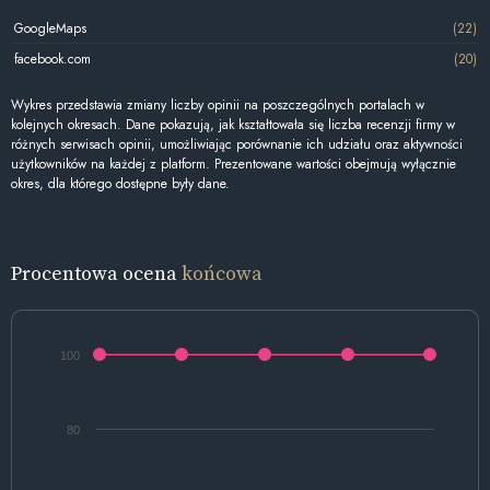
GoogleMaps
(22)
facebook.com
(20)
Wykres przedstawia zmiany liczby opinii na poszczególnych portalach w
kolejnych okresach. Dane pokazują, jak kształtowała się liczba recenzji firmy w
różnych serwisach opinii, umożliwiając porównanie ich udziału oraz aktywności
użytkowników na każdej z platform. Prezentowane wartości obejmują wyłącznie
okres, dla którego dostępne były dane.
Procentowa ocena
końcowa
100
80