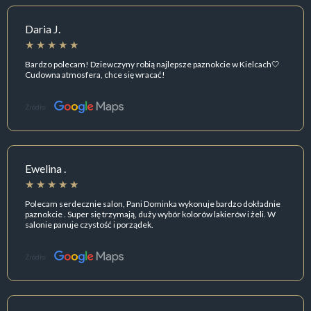
Daria J.
Bardzo polecam! Dziewczyny robią najlepsze paznokcie w Kielcach🤍
Cudowna atmosfera, chce się wracać!
Źródło:
Ewelina .
Polecam serdecznie salon, Pani Dominka wykonuje bardzo dokładnie
paznokcie . Super się trzymają, duży wybór kolorów lakierów i żeli. W
salonie panuje czystość i porządek.
Źródło: