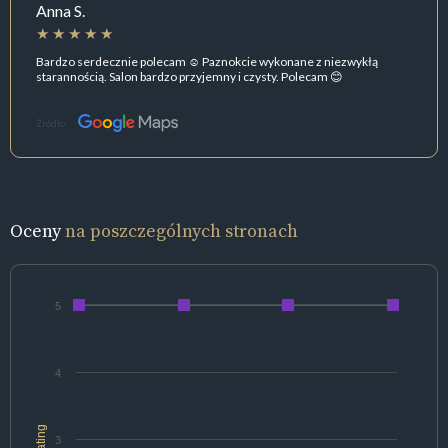
Anna S.
Bardzo serdecznie polecam ☺️ Paznokcie wykonane z niezwykłą
starannością. Salon bardzo przyjemny i czysty. Polecam 😊
Źródło:
Oceny
na poszczególnych stronach
5
4
rating
3