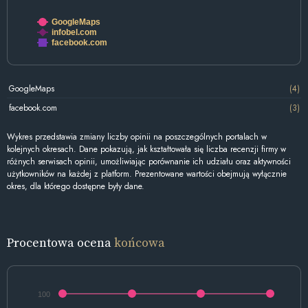
GoogleMaps
infobel.com
facebook.com
GoogleMaps
(4)
facebook.com
(3)
Wykres przedstawia zmiany liczby opinii na poszczególnych portalach w
kolejnych okresach. Dane pokazują, jak kształtowała się liczba recenzji firmy w
różnych serwisach opinii, umożliwiając porównanie ich udziału oraz aktywności
użytkowników na każdej z platform. Prezentowane wartości obejmują wyłącznie
okres, dla którego dostępne były dane.
Procentowa ocena
końcowa
100