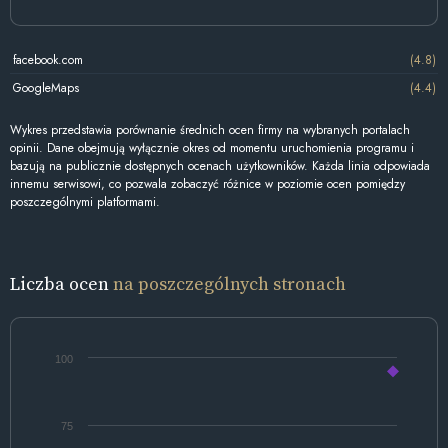
facebook.com
(4.8)
GoogleMaps
(4.4)
Wykres przedstawia porównanie średnich ocen firmy na wybranych portalach
opinii. Dane obejmują wyłącznie okres od momentu uruchomienia programu i
bazują na publicznie dostępnych ocenach użytkowników. Każda linia odpowiada
innemu serwisowi, co pozwala zobaczyć różnice w poziomie ocen pomiędzy
poszczególnymi platformami.
Liczba ocen
na poszczególnych stronach
100
75