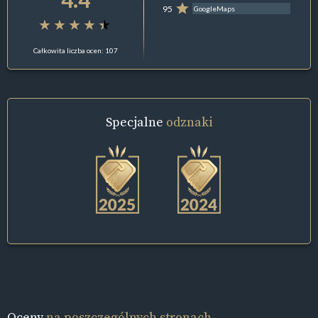
95
GoogleMaps
Całkowita liczba ocen: 107
Specjalne
odznaki
Oceny
na poszczególnych stronach