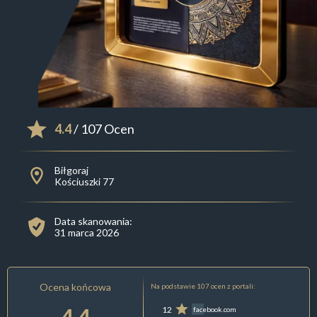
4.4
/ 107 Ocen
Biłgoraj
Kościuszki 77
Data skanowania:
31 marca 2026
Ocena końcowa
Na podstawie 107 ocen z portali:
4.4
12
facebook.com