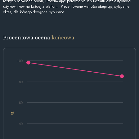
różnych serwisach opinii, umożliwiając porównanie ich udziału oraz aktywności
użytkowników na każdej z platform. Prezentowane wartości obejmują wyłącznie
okres, dla którego dostępne były dane.
Procentowa ocena
końcowa
100
80
60
%
40