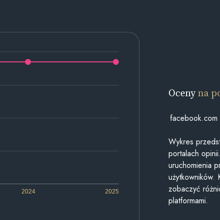
Oceny
na p
facebook.com
Wykres przedst
portalach opin
uruchomienia p
użytkowników. 
zobaczyć różn
2024
2025
platformami.