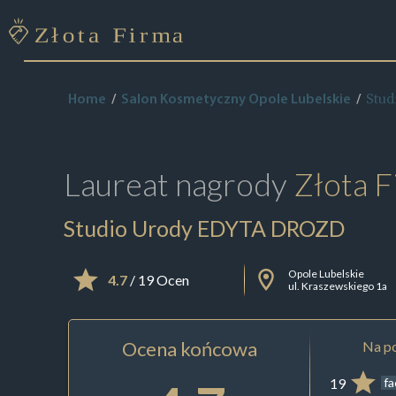
Stu
Home
Salon Kosmetyczny Opole Lubelskie
Laureat nagrody
Złota F
Studio Urody EDYTA DROZD
Opole Lubelskie
4.7
/ 19 Ocen
ul. Kraszewskiego 1a
Ocena końcowa
Na po
19
f