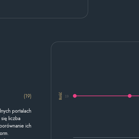
Ilość
(19)
19
lnych portalach
się liczba
 porównanie ich
form.