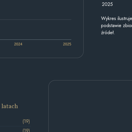
2025
Wykres ilustru
podstawie zbior
źródeł.
2024
2025
 latach
(19)
(19)