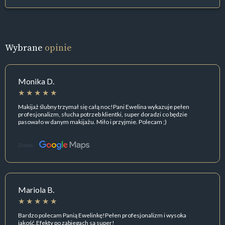
Wybrane
opinie
Monika D.
Makijaż ślubny trzymał się całą noc!Pani Ewelina wykazuje pełen
profesjonalizm, słucha potrzeb klientki, super doradzi co będzie
pasowało w danym makijażu. Miło i przyjmie. Polecam ;)
Źródło:
Mariola B.
Bardzo polecam Panią Ewelinkę!Pełen profesjonalizm i wysoka
jakość.Efekty po zabiegach są super!