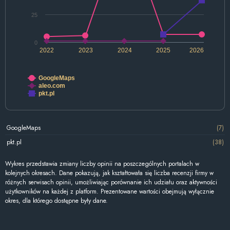
25
0
2022
2023
2024
2025
2026
GoogleMaps
aleo.com
pkt.pl
GoogleMaps
(7)
pkt.pl
(38)
Wykres przedstawia zmiany liczby opinii na poszczególnych portalach w
kolejnych okresach. Dane pokazują, jak kształtowała się liczba recenzji firmy w
różnych serwisach opinii, umożliwiając porównanie ich udziału oraz aktywności
użytkowników na każdej z platform. Prezentowane wartości obejmują wyłącznie
okres, dla którego dostępne były dane.