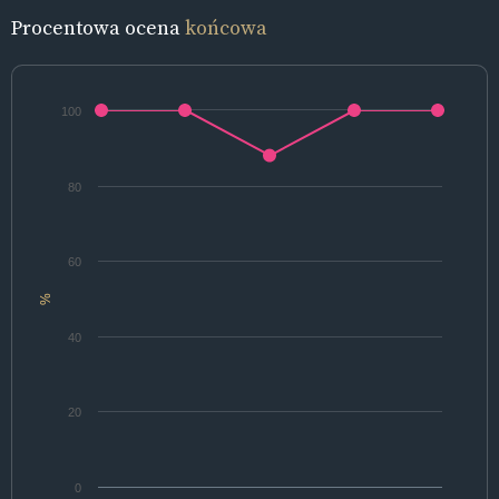
Procentowa ocena
końcowa
100
80
60
%
40
20
0