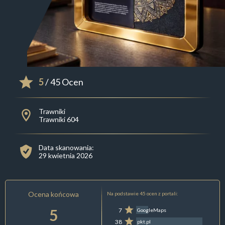
5
/ 45 Ocen
Trawniki
Trawniki 604
Data skanowania:
29 kwietnia 2026
Ocena końcowa
Na podstawie 45 ocen z portali:
5
7
GoogleMaps
38
pkt.pl