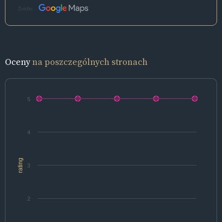
Źródło:
Oceny
na poszczególnych stronach
5
4
rating
3
2