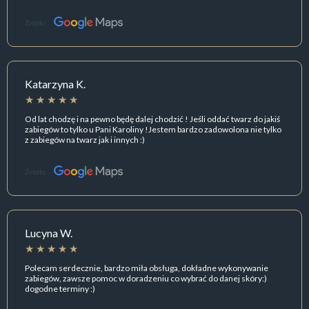
Źródło:
Katarzyna K.
Od lat chodzę i na pewno będę dalej chodzić ! Jeśli oddać twarz do jakiś
zabiegów to tylko u Pani Karoliny !Jestem bardzo zadowolona nie tylko
z zabiegów na twarz jak i innych :)
Źródło:
Lucyna W.
Polecam serdecznie, bardzo miła obsługa, dokładne wykonywanie
zabiegów, zawsze pomoc w doradzeniu co wybrać do danej skóry:)
dogodne terminy :)