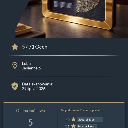
5
/ 71 Ocen
Lublin
Jesienna 6
Data skanowania:
29 lipca 2026
Ocena końcowa
Na podstawie 71 ocen z portali:
5
40
GoogleMaps
31
facebook.com