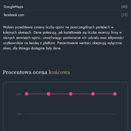
GoogleMaps
(40)
facebook.com
(31)
Wykres przedstawia zmiany liczby opinii na poszczególnych portalach w
kolejnych okresach. Dane pokazują, jak kształtowała się liczba recenzji firmy w
różnych serwisach opinii, umożliwiając porównanie ich udziału oraz aktywności
użytkowników na każdej z platform. Prezentowane wartości obejmują wyłącznie
okres, dla którego dostępne były dane.
Procentowa ocena
końcowa
100
80