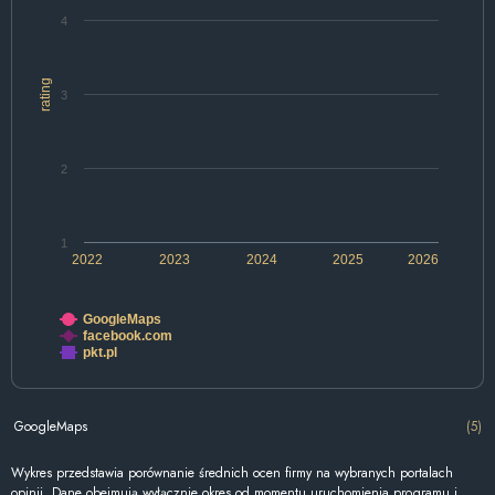
4
rating
3
2
1
2022
2023
2024
2025
2026
GoogleMaps
facebook.com
pkt.pl
GoogleMaps
(5)
Wykres przedstawia porównanie średnich ocen firmy na wybranych portalach
opinii. Dane obejmują wyłącznie okres od momentu uruchomienia programu i