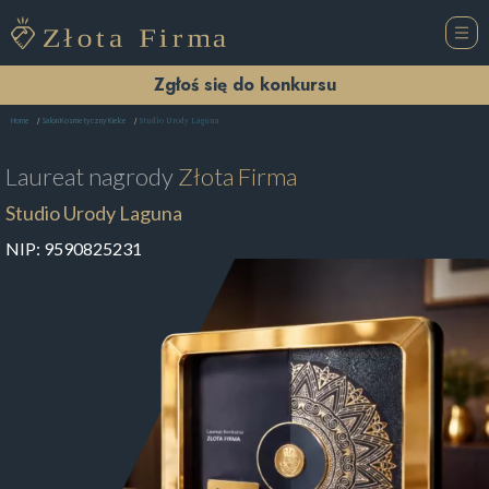
Zgłoś się do konkursu
Studio Urody Laguna
Home
Salon Kosmetyczny Kielce
Laureat nagrody
Złota Firma
Studio Urody Laguna
NIP:
9590825231