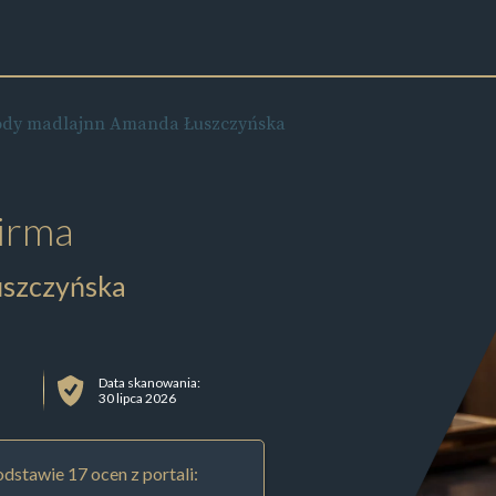
rody madlajnn Amanda Łuszczyńska
irma
uszczyńska
Data skanowania:
30 lipca 2026
dstawie 17 ocen z portali: