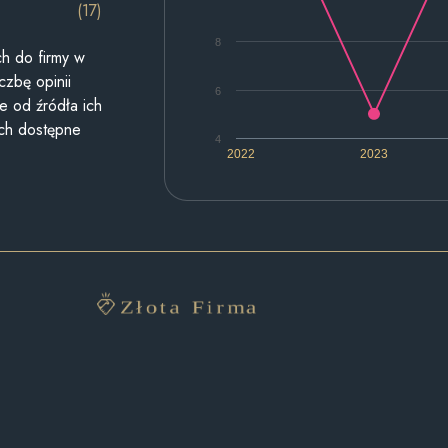
(17)
8
h do firmy w
czbę opinii
6
e od źródła ich
ych dostępne
4
2022
2023