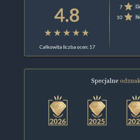
4.8
7
G
10
f
Całkowita liczba ocen: 17
Specjalne
odznak