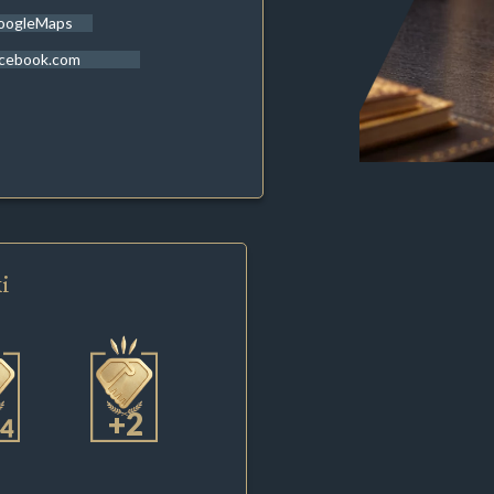
oogleMaps
acebook.com
i
+2