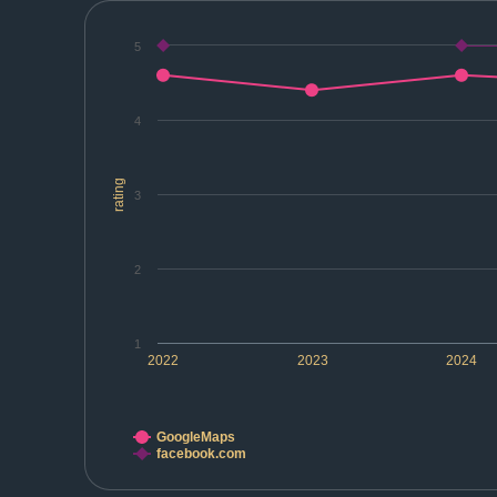
5
4
rating
3
2
1
2022
2023
2024
GoogleMaps
facebook.com