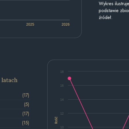
Wykres ilustru
podstawie zbior
źródeł.
2025
2026
18
 latach
16
(17)
14
(5)
(17)
12
Ilość
(15)
10