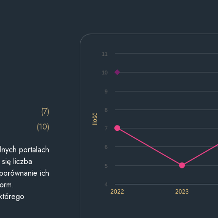
11
10
9
(7)
8
Ilość
(10)
7
6
lnych portalach
się liczba
5
 porównanie ich
form.
4
2022
2023
 którego