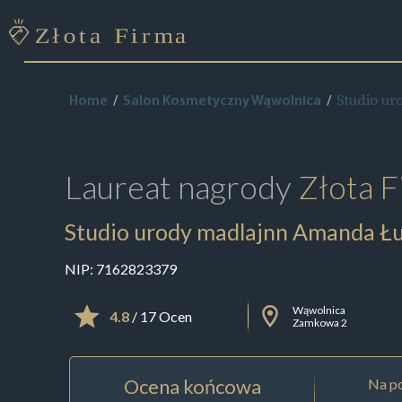
Studio u
Home
Salon Kosmetyczny Wąwolnica
Laureat nagrody
Złota F
Studio urody madlajnn Amanda Ł
NIP:
7162823379
Wąwolnica
4.8
/ 17 Ocen
Zamkowa 2
Ocena końcowa
Na po