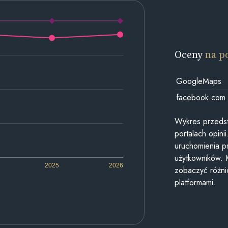
Oceny
na p
GoogleMaps
facebook.com
Wykres przedst
portalach opin
uruchomienia p
użytkowników. 
2025
2026
zobaczyć różn
platformami.