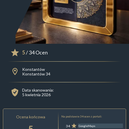
5
/ 34 Ocen
Konstantów
Konstantów 34
Data skanowania:
5 kwietnia 2026
Ocena końcowa
Na podstawie 34 ocen z portali:
5
34
GoogleMaps