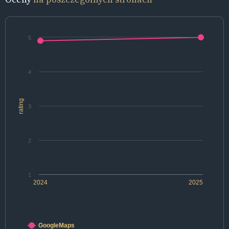
5
4
rating
3
2
1
2024
2025
GoogleMaps