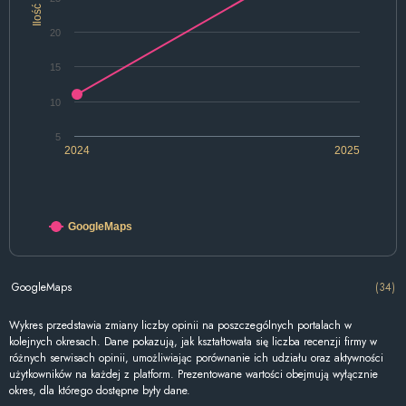
Ilość
20
15
10
5
2024
2025
GoogleMaps
GoogleMaps
(34)
Wykres przedstawia zmiany liczby opinii na poszczególnych portalach w
kolejnych okresach. Dane pokazują, jak kształtowała się liczba recenzji firmy w
różnych serwisach opinii, umożliwiając porównanie ich udziału oraz aktywności
użytkowników na każdej z platform. Prezentowane wartości obejmują wyłącznie
okres, dla którego dostępne były dane.