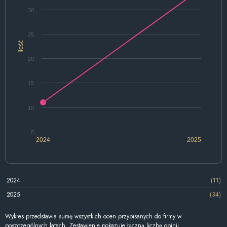
30
25
Ilość
20
15
10
5
2024
2025
2024
(11)
2025
(34)
Wykres przedstawia sumę wszystkich ocen przypisanych do firmy w
poszczególnych latach. Zestawienie pokazuje łączną liczbę opinii