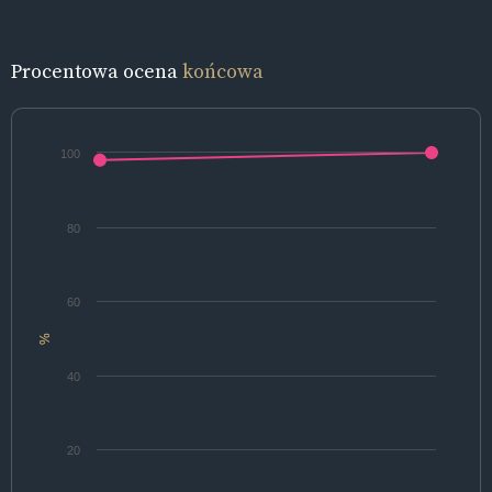
Procentowa ocena
końcowa
100
80
60
%
40
20