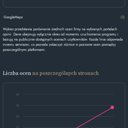
GoogleMaps
(5)
Wykres przedstawia porównanie średnich ocen firmy na wybranych portalach
opinii. Dane obejmują wyłącznie okres od momentu uruchomienia programu i
bazują na publicznie dostępnych ocenach użytkowników. Każda linia odpowiada
innemu serwisowi, co pozwala zobaczyć różnice w poziomie ocen pomiędzy
poszczególnymi platformami.
Liczba ocen
na poszczególnych stronach
40
35
30
25