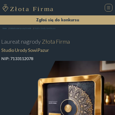
Zgłoś się do konkursu
Studio Urody SowiPazur
Home
Salon Kosmetyczny Dzwola
Laureat nagrody
Złota Firma
Studio Urody SowiPazur
NIP:
7133112078