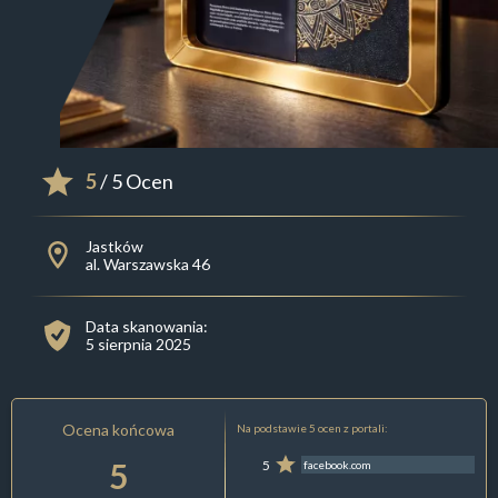
5
/ 5 Ocen
Jastków
al. Warszawska 46
Data skanowania:
5 sierpnia 2025
Ocena końcowa
Na podstawie 5 ocen z portali:
5
5
facebook.com