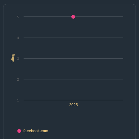
5
4
rating
3
2
1
2025
facebook.com