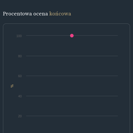
Procentowa ocena
końcowa
100
80
60
%
40
20