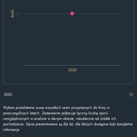
Ilość
5
2025
2025
(5)
Wykres przedstawia sumę wszystkich ocen przypisanych do firmy w
poszczególnych latach. Zestawienie pokazuje łączną liczbę opinii
uwzględnionych w analizie w danym okresie, niezależnie od źródła ich
pochodzenia. Dane prezentowane są dla lat, dla których dostępne były kompletne
informacje.