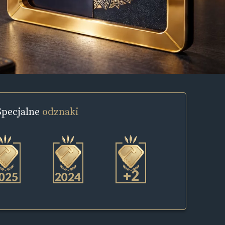
Specjalne
odznaki
+2