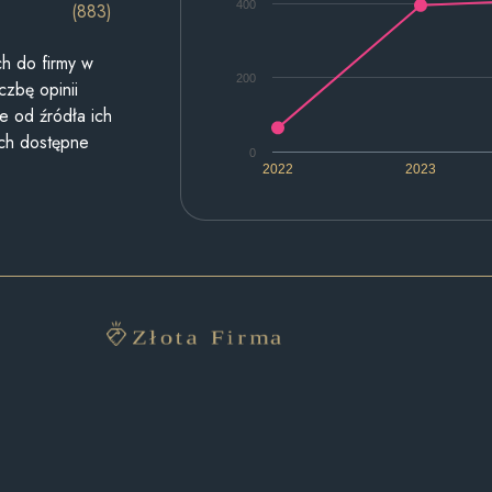
400
(883)
h do firmy w
200
czbę opinii
e od źródła ich
ych dostępne
0
2022
2023