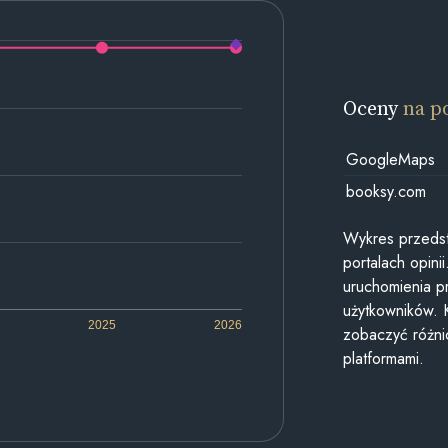
Oceny
na p
GoogleMaps
booksy.com
Wykres przedst
portalach opin
uruchomienia p
użytkowników. 
2025
2026
zobaczyć różn
platformami.