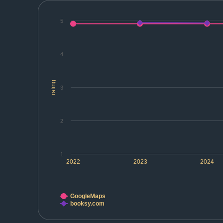
5
4
rating
3
2
1
2022
2023
2024
GoogleMaps
booksy.com