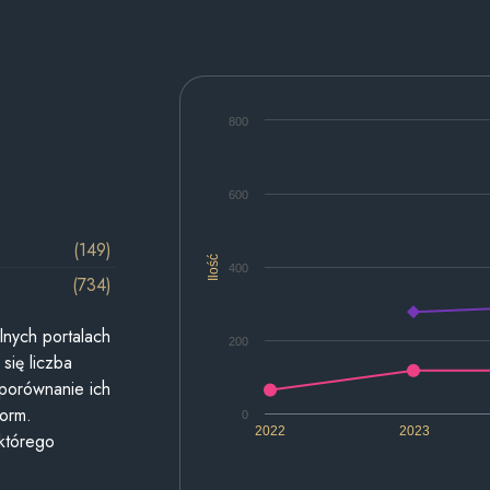
800
600
(149)
Ilość
400
(734)
lnych portalach
200
się liczba
 porównanie ich
form.
0
2022
2023
 którego