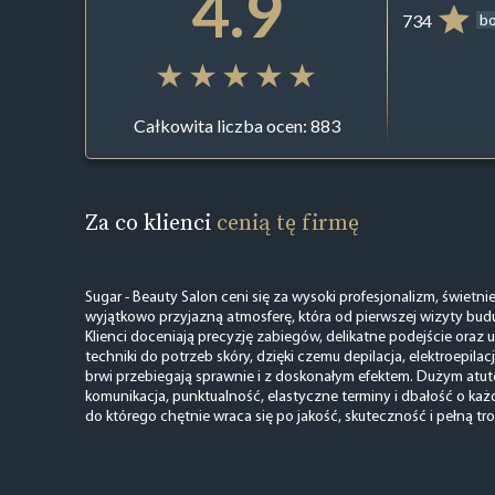
4.9
734
b
Całkowita liczba ocen: 883
Za co klienci
cenią tę firmę
Sugar - Beauty Salon ceni się za wysoki profesjonalizm, świetni
wyjątkowo przyjazną atmosferę, która od pierwszej wizyty bud
Klienci doceniają precyzję zabiegów, delikatne podejście ora
techniki do potrzeb skóry, dzięki czemu depilacja, elektroepilac
brwi przebiegają sprawnie i z doskonałym efektem. Dużym atute
komunikacja, punktualność, elastyczne terminy i dbałość o każd
do którego chętnie wraca się po jakość, skuteczność i pełną tros