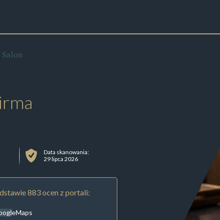
y Salon
irma
Data skanowania:
29 lipca 2026
stawie 883 ocen z portali:
oogleMaps