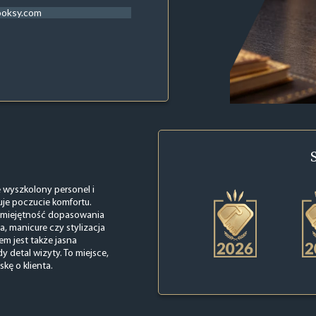
ooksy.com
e wyszkolony personel i
uje poczucie komfortu.
z umiejętność dopasowania
ja, manicure czy stylizacja
m jest także jasna
y detal wizyty. To miejsce,
kę o klienta.