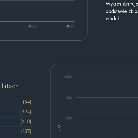
Wykres ilustru
podstawie zbior
źródeł.
2025
2026
1000
 latach
800
(64)
(394)
600
(410)
Ilość
(137)