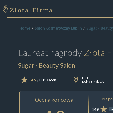
Sugar - Beaut
Home
Salon Kosmetyczny Lublin
Laureat nagrody
Złota F
Sugar - Beauty Salon
Lublin
4.9
/ 883 Ocen
Dolna 3 Maja 1A
Ocena końcowa
Na pod
149
G