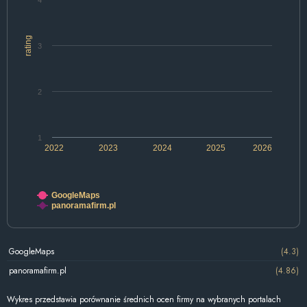
4
rating
3
2
1
2022
2023
2024
2025
2026
GoogleMaps
panoramafirm.pl
GoogleMaps
(4.3)
panoramafirm.pl
(4.86)
Wykres przedstawia porównanie średnich ocen firmy na wybranych portalach