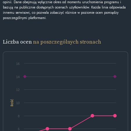
opinii. Dane obejmują wyłącznie okres od momentu uruchomienia programu i
bazują na publicznie dostępnych ocenach użytkowników. Każda linia odpowiada
innemu serwisowi, co pozwala zobaczyć różnice w poziomie ocen pomiędzy
poszczególnymi platformami.
Liczba ocen
na poszczególnych stronach
16
14
12
Ilość
10
8
6