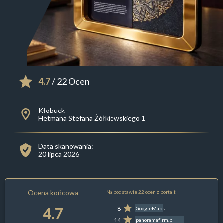
4.7
/ 22 Ocen
Kłobuck
Hetmana Stefana Żółkiewskiego 1
Data skanowania:
20 lipca 2026
Ocena końcowa
Na podstawie 22 ocen z portali:
4.7
8
GoogleMaps
14
panoramafirm.pl