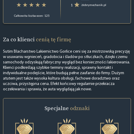
1
dobrymechanik.pl
Całkowita liczba ocen: 125
Za co klienci
cenią tę firmę
Sutim Blacharstwo Lakiernictwo Gorlice ceni się za mistrzowską precyzję
w usuwaniu wgnieceń, gradobicia i śladów po stłuczkach, dzięki czemu
samochody odzyskują fabryczny wygląd bez konieczności lakierowania.
Klienci podkreślają szybkie terminy realizacji, sprawny kontakt i
indywidualne podejście, które budują pełne zaufanie do firmy. Dużym
atutem jest także wysoka kultura obsługi, fachowe doradztwo oraz
uczciwa, przystępna cena. Efekt końcowy regularnie przekracza
oczekiwania i sprawia, że auta wyglądają jak nowe.
Specjalne
odznaki