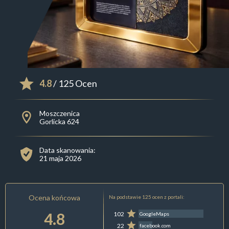
4.8
/ 125 Ocen
Moszczenica
Gorlicka 624
Data skanowania:
21 maja 2026
Ocena końcowa
Na podstawie 125 ocen z portali:
4.8
102
GoogleMaps
22
facebook.com