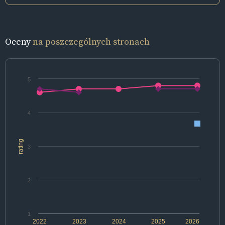
Oceny
na poszczególnych stronach
5
4
rating
3
2
1
2022
2023
2024
2025
2026