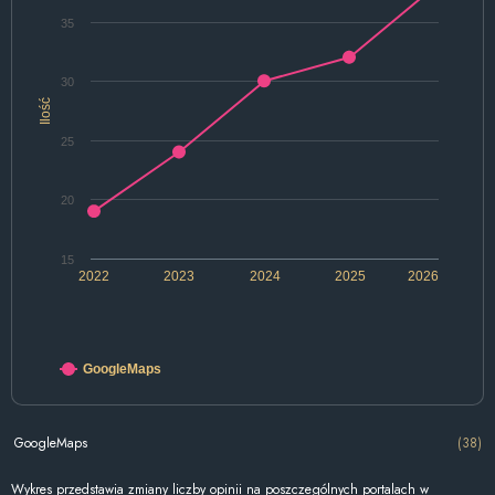
35
30
Ilość
25
20
15
2022
2023
2024
2025
2026
GoogleMaps
GoogleMaps
(38)
Wykres przedstawia zmiany liczby opinii na poszczególnych portalach w