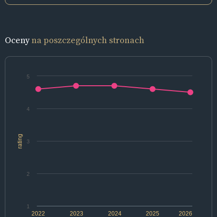
Oceny
na poszczególnych stronach
5
4
rating
3
2
1
2022
2023
2024
2025
2026