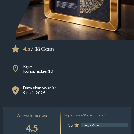
4.5
/ 38 Ocen
Kęty
Konopnickiej 10
Data skanowania:
9 maja 2026
Ocena końcowa
Na podstawie 38 ocen z portali:
4.5
38
GoogleMaps