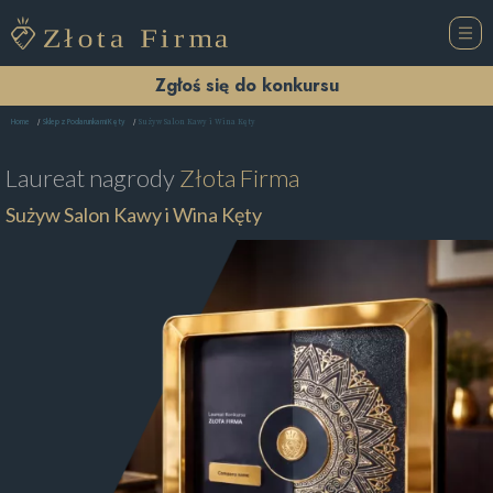
Zgłoś się do konkursu
Sużyw Salon Kawy i Wina Kęty
Home
Sklep z Podarunkami Kęty
Laureat nagrody
Złota Firma
Sużyw Salon Kawy i Wina Kęty