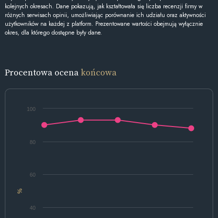
kolejnych okresach. Dane pokazują, jak kształtowała się liczba recenzji firmy w
różnych serwisach opinii, umożliwiając porównanie ich udziału oraz aktywności
użytkowników na każdej z platform. Prezentowane wartości obejmują wyłącznie
okres, dla którego dostępne były dane.
Procentowa ocena
końcowa
100
80
60
%
40