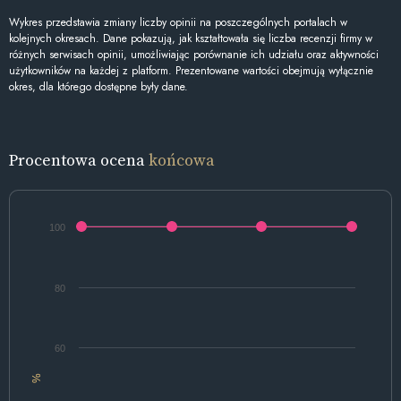
Wykres przedstawia zmiany liczby opinii na poszczególnych portalach w
kolejnych okresach. Dane pokazują, jak kształtowała się liczba recenzji firmy w
różnych serwisach opinii, umożliwiając porównanie ich udziału oraz aktywności
użytkowników na każdej z platform. Prezentowane wartości obejmują wyłącznie
okres, dla którego dostępne były dane.
Procentowa ocena
końcowa
100
80
60
%