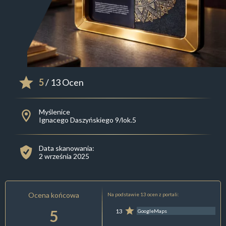
5
/ 13 Ocen
Myślenice
Ignacego Daszyńskiego 9/lok.5
Data skanowania:
2 września 2025
Ocena końcowa
Na podstawie 13 ocen z portali:
5
13
GoogleMaps