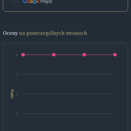
Źródło:
Oceny
na poszczególnych stronach
5
4
rating
3
2