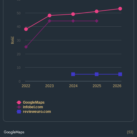
50
40
Ilość
30
20
10
0
2022
2023
2024
2025
2026
GoogleMaps
infobel.com
revieweuro.com
GoogleMaps
(53)