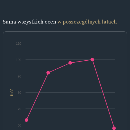
Suma wszystkich ocen
w poszczególnych latach
110
100
90
Ilość
80
70
60