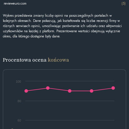
revieweuro.com
(5)
Wykres przedstawia zmiany liczby opinii na poszczególnych portalach w
kolejnych okresach. Dane pokazują, jak kształtowała się liczba recenzji firmy w
różnych serwisach opinii, umożliwiając porównanie ich udziału oraz aktywności
użytkowników na każdej z platform. Prezentowane wartości obejmują wyłącznie
okres, dla którego dostępne były dane.
Procentowa ocena
końcowa
100
80
60