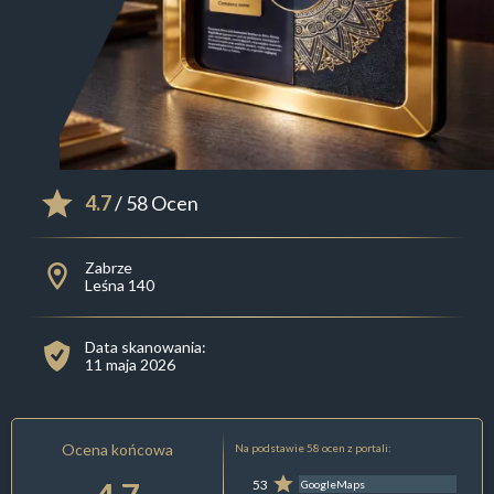
4.7
/ 58 Ocen
Zabrze
Leśna 140
Data skanowania:
11 maja 2026
Ocena końcowa
Na podstawie 58 ocen z portali:
53
GoogleMaps