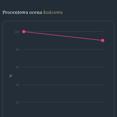
Procentowa ocena
końcowa
100
80
60
%
40
20