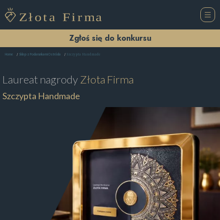
Zgłoś się do konkursu
Szczypta Handmade
Home
Sklep z Podarunkami Ostróda
Laureat nagrody
Złota Firma
Szczypta Handmade