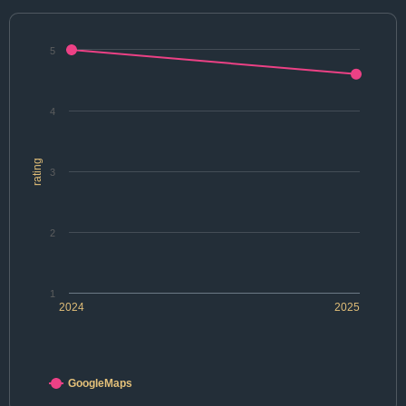
5
4
rating
3
2
1
2024
2025
GoogleMaps