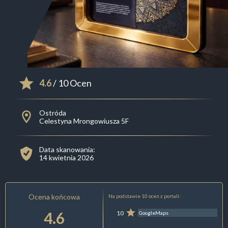
4.6
/ 10 Ocen
Ostróda
Celestyna Mrongowiusza 5F
Data skanowania:
14 kwietnia 2026
Ocena końcowa
Na podstawie 10 ocen z portali:
4.6
10
GoogleMaps