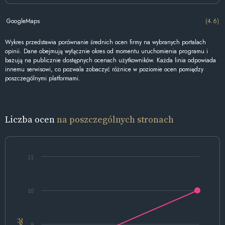
GoogleMaps
(4.6)
Wykres przedstawia porównanie średnich ocen firmy na wybranych portalach
opinii. Dane obejmują wyłącznie okres od momentu uruchomienia programu i
bazują na publicznie dostępnych ocenach użytkowników. Każda linia odpowiada
innemu serwisowi, co pozwala zobaczyć różnice w poziomie ocen pomiędzy
poszczególnymi platformami.
Liczba ocen
na poszczególnych stronach
11
10
Ilość
9