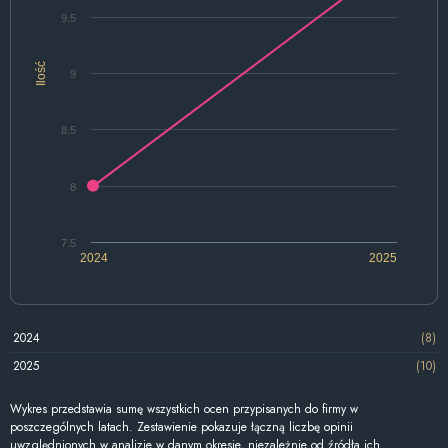
9.5
Ilość
9
8.5
8
7.5
2024
2025
2024
(8)
2025
(10)
Wykres przedstawia sumę wszystkich ocen przypisanych do firmy w
poszczególnych latach. Zestawienie pokazuje łączną liczbę opinii
uwzględnionych w analizie w danym okresie, niezależnie od źródła ich