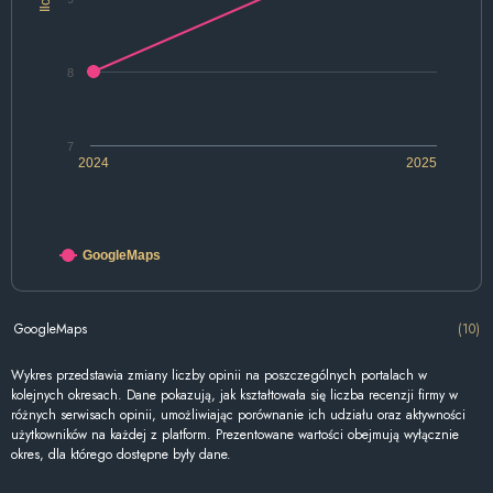
8
7
2024
2025
GoogleMaps
GoogleMaps
(10)
Wykres przedstawia zmiany liczby opinii na poszczególnych portalach w
kolejnych okresach. Dane pokazują, jak kształtowała się liczba recenzji firmy w
różnych serwisach opinii, umożliwiając porównanie ich udziału oraz aktywności
użytkowników na każdej z platform. Prezentowane wartości obejmują wyłącznie
okres, dla którego dostępne były dane.