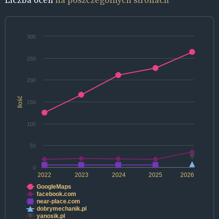
300
250
200
Ilość
150
100
50
0
2022
2023
2024
2025
2026
GoogleMaps
facebook.com
near-place.com
dobrymechanik.pl
yanosik.pl