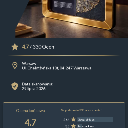
4.7
/ 330 Ocen
Warsaw
Ul. Chełmżyńska 10f, 04-247 Warszawa
Data skanowania:
29 lipca 2026
Ocena końcowa
Na podstawie 330 ocen z portali:
4.7
264
GoogleMaps
35
facebook.com