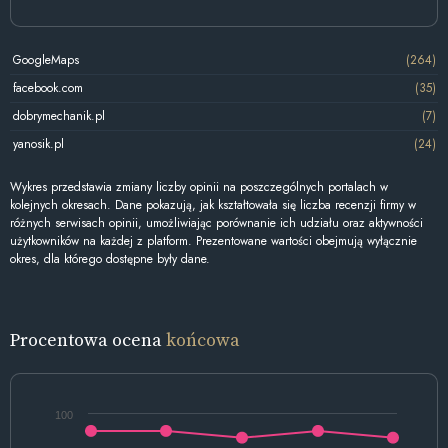
GoogleMaps
(264)
facebook.com
(35)
dobrymechanik.pl
(7)
yanosik.pl
(24)
Wykres przedstawia zmiany liczby opinii na poszczególnych portalach w
kolejnych okresach. Dane pokazują, jak kształtowała się liczba recenzji firmy w
różnych serwisach opinii, umożliwiając porównanie ich udziału oraz aktywności
użytkowników na każdej z platform. Prezentowane wartości obejmują wyłącznie
okres, dla którego dostępne były dane.
Procentowa ocena
końcowa
100