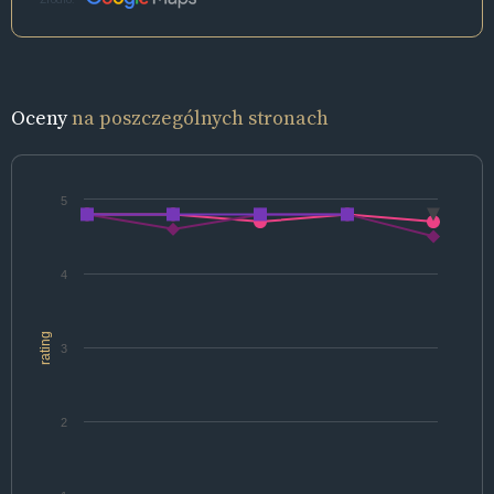
Oceny
na poszczególnych stronach
5
4
rating
3
2