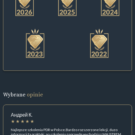
Wybrane
opinie
Андрей К.
Najlepsze szkolenia PDR w Polsce.Bardzo rozszerzone lekcji, duzo
informacji ta praktyki, po szkoleniu naprawdę wychodzisz MAJSTREM.