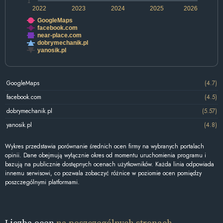
1
2022
2023
2024
2025
2026
GoogleMaps
facebook.com
near-place.com
dobrymechanik.pl
yanosik.pl
GoogleMaps
(4.7)
facebook.com
(4.5)
dobrymechanik.pl
(5.57)
yanosik.pl
(4.8)
Wykres przedstawia porównanie średnich ocen firmy na wybranych portalach
opinii. Dane obejmują wyłącznie okres od momentu uruchomienia programu i
bazują na publicznie dostępnych ocenach użytkowników. Każda linia odpowiada
innemu serwisowi, co pozwala zobaczyć różnice w poziomie ocen pomiędzy
poszczególnymi platformami.
Liczba ocen
na poszczególnych stronach