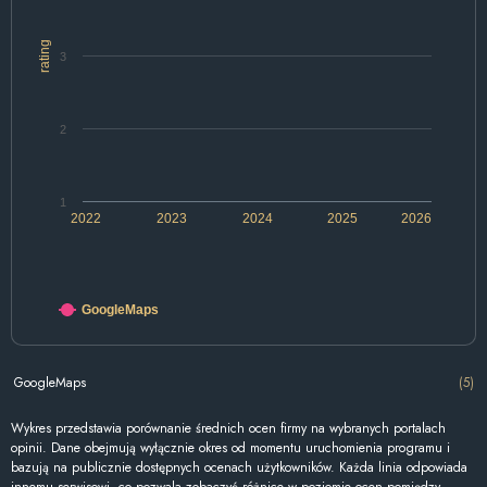
rating
3
2
1
2022
2023
2024
2025
2026
GoogleMaps
GoogleMaps
(5)
Wykres przedstawia porównanie średnich ocen firmy na wybranych portalach
opinii. Dane obejmują wyłącznie okres od momentu uruchomienia programu i
bazują na publicznie dostępnych ocenach użytkowników. Każda linia odpowiada