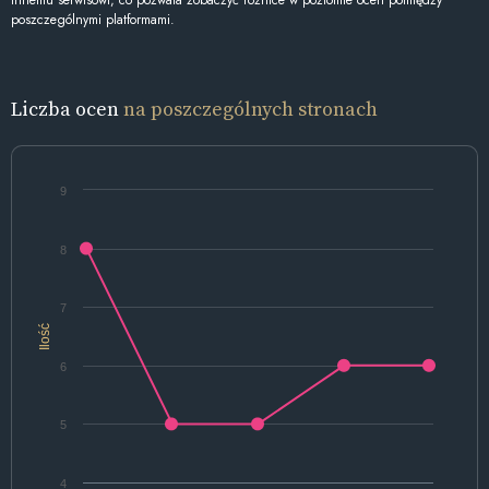
innemu serwisowi, co pozwala zobaczyć różnice w poziomie ocen pomiędzy
poszczególnymi platformami.
Liczba ocen
na poszczególnych stronach
9
8
7
Ilość
6
5
4