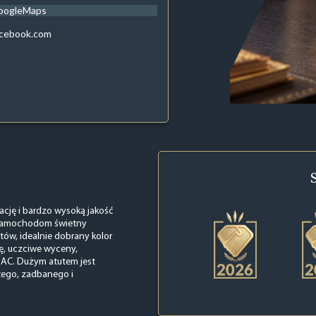
oogleMaps
acebook.com
cję i bardzo wysoką jakość
a samochodom świetny
ów, idealnie dobrany kolor
ję, uczciwe wyceny,
 AC. Dużym atutem jest
tego, zadbanego i