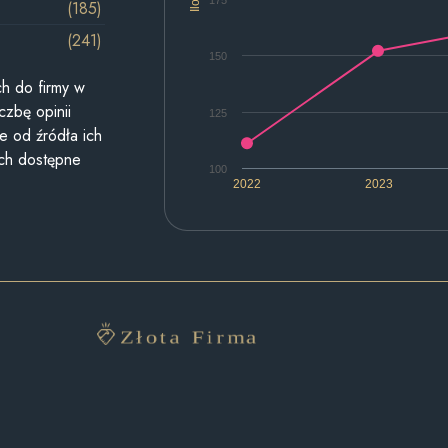
175
(185)
(241)
150
h do firmy w
czbę opinii
125
e od źródła ich
ych dostępne
100
2022
2023