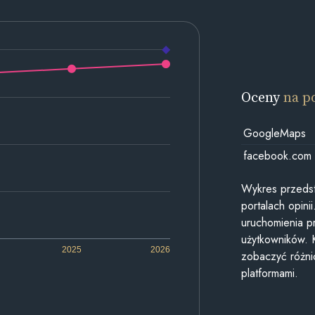
Oceny
na p
GoogleMaps
facebook.com
Wykres przedst
portalach opin
uruchomienia p
użytkowników. 
2025
2026
zobaczyć różn
platformami.