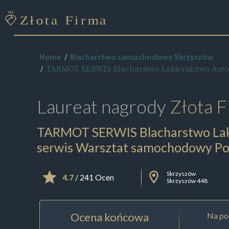
Home
Blacharstwo samochodowe Skrzyszów
TARMOT SERWIS Blacharstwo Lakiernictwo Auto
Laureat nagrody
Złota F
TARMOT SERWIS Blacharstwo Lak
serwis Warsztat samochodowy P
Skrzyszów
4.7
/ 241 Ocen
Skrzyszów 448
Ocena końcowa
Na pod