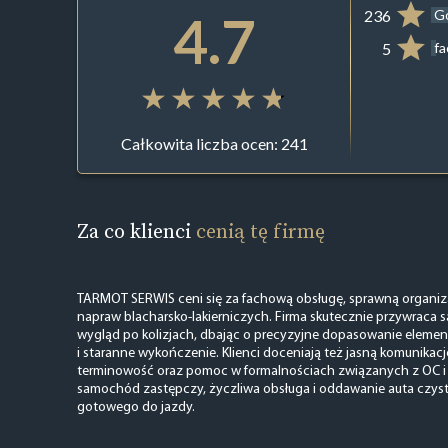
4.7
236
G
5
f
Całkowita liczba ocen: 241
Za co klienci
cenią tę firmę
TARMOT SERWIS ceni się za fachową obsługę, sprawną organiza
napraw blacharsko-lakierniczych. Firma skutecznie przywrac
wygląd po kolizjach, dbając o precyzyjne dopasowanie element
i staranne wykończenie. Klienci doceniają też jasną komunikac
terminowość oraz pomoc w formalnościach związanych z OC i
samochód zastępczy, życzliwa obsługa i oddawanie auta czys
gotowego do jazdy.