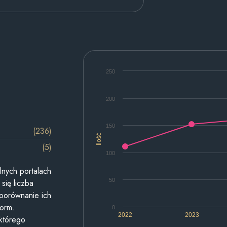
250
200
150
(236)
Ilość
(5)
100
lnych portalach
50
się liczba
 porównanie ich
form.
0
2022
2023
 którego