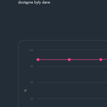
dostępne były dane.
100
80
60
%
40