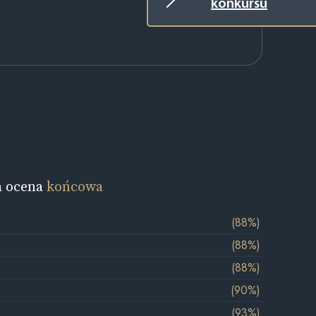
konkursu
a ocena
końcowa
(88%)
(88%)
(88%)
(90%)
(93%)