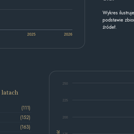
Wykres ilustru
podstawie zbior
źródeł.
2025
2026
250
 latach
225
(111)
(152)
200
(163)
Ilość