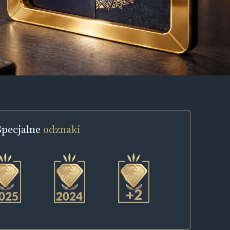
Specjalne
odznaki
+2