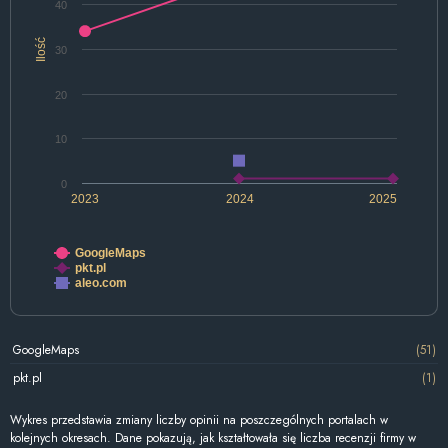
40
Ilość
30
20
10
0
2023
2024
2025
GoogleMaps
pkt.pl
aleo.com
GoogleMaps
(51)
pkt.pl
(1)
Wykres przedstawia zmiany liczby opinii na poszczególnych portalach w
kolejnych okresach. Dane pokazują, jak kształtowała się liczba recenzji firmy w