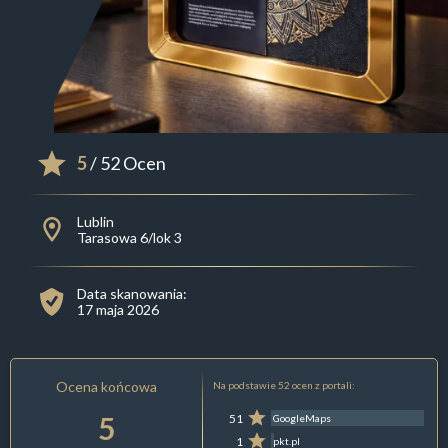
5
/ 52 Ocen
Lublin
Tarasowa 6/lok 3
Data skanowania:
17 maja 2026
Ocena końcowa
Na podstawie 52 ocen z portali:
5
51
GoogleMaps
1
pkt.pl