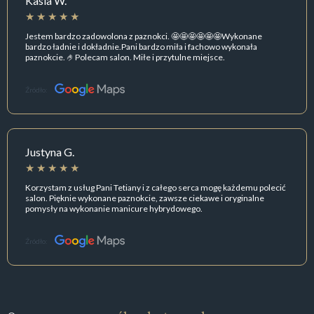
Kasia W.
Jestem bardzo zadowolona z paznokci. 🤩🤩🤩🤩🤩🤩Wykonane
bardzo ładnie i dokładnie.Pani bardzo miła i fachowo wykonała
paznokcie. 🤌Polecam salon. Miłe i przytulne miejsce.
Źródło:
Justyna G.
Korzystam z usług Pani Tetiany i z całego serca mogę każdemu polecić
salon. Pięknie wykonane paznokcie, zawsze ciekawe i oryginalne
pomysły na wykonanie manicure hybrydowego.
Źródło: