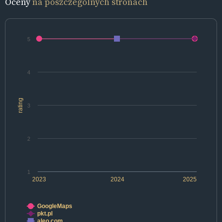
Oceny
na poszczególnych stronach
5
4
rating
3
2
1
2023
2024
2025
GoogleMaps
pkt.pl
aleo.com