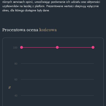
różnych serwisach opinii, umożliwiając porównanie ich udziału oraz aktywności
użytkowników na każdej z platform. Prezentowane wartości obejmują wyłącznie
okres, dla którego dostępne były dane.
Procentowa ocena
końcowa
100
80
60
%
40