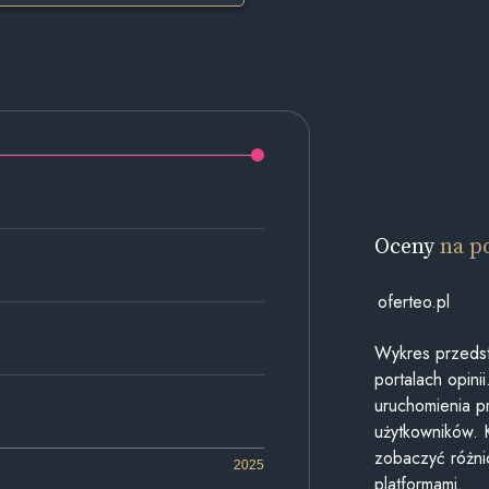
Oceny
na p
oferteo.pl
Wykres przedst
portalach opin
uruchomienia p
użytkowników. 
zobaczyć różn
2025
platformami.