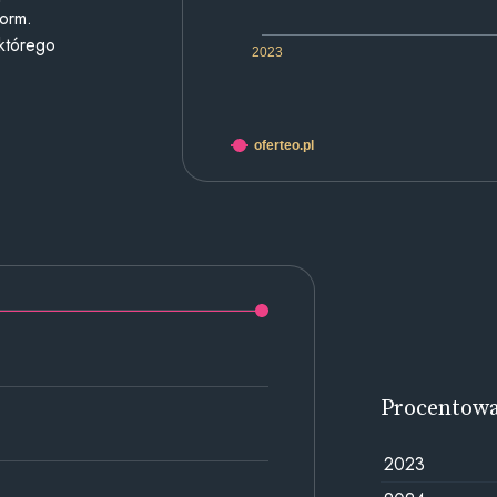
form.
 którego
2023
oferteo.pl
Procentow
2023