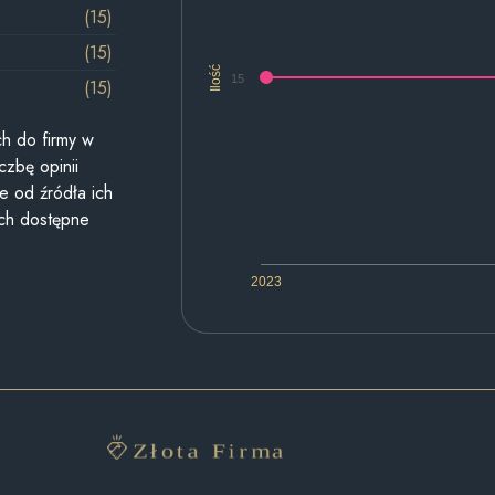
(15)
(15)
Ilość
15
(15)
h do firmy w
czbę opinii
e od źródła ich
ych dostępne
2023