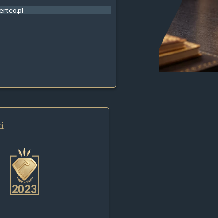
erteo.pl
i