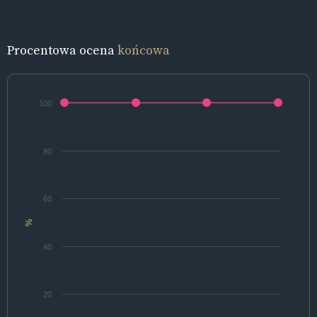
Procentowa ocena
końcowa
100
80
60
%
40
20