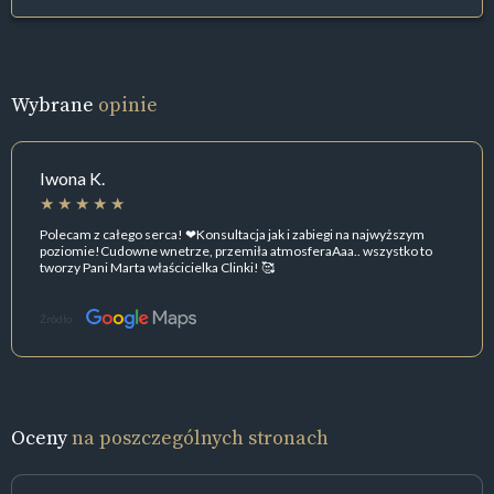
Wybrane
opinie
Iwona K.
Polecam z całego serca! ❤Konsultacja jak i zabiegi na najwyższym
poziomie!Cudowne wnetrze, przemiła atmosferaAaa.. wszystko to
tworzy Pani Marta właścicielka Clinki! 🥰
Źródło:
Oceny
na poszczególnych stronach