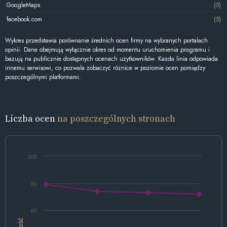
GoogleMaps
(5)
facebook.com
(5)
Wykres przedstawia porównanie średnich ocen firmy na wybranych portalach
opinii. Dane obejmują wyłącznie okres od momentu uruchomienia programu i
bazują na publicznie dostępnych ocenach użytkowników. Każda linia odpowiada
innemu serwisowi, co pozwala zobaczyć różnice w poziomie ocen pomiędzy
poszczególnymi platformami.
Liczba ocen
na poszczególnych stronach
100
80
60
Ilość