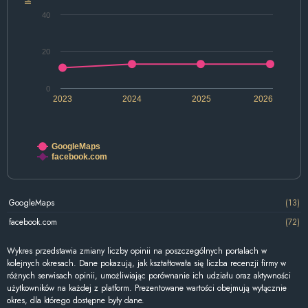
40
20
0
2023
2024
2025
2026
GoogleMaps
facebook.com
GoogleMaps
(13)
facebook.com
(72)
Wykres przedstawia zmiany liczby opinii na poszczególnych portalach w
kolejnych okresach. Dane pokazują, jak kształtowała się liczba recenzji firmy w
różnych serwisach opinii, umożliwiając porównanie ich udziału oraz aktywności
użytkowników na każdej z platform. Prezentowane wartości obejmują wyłącznie
okres, dla którego dostępne były dane.