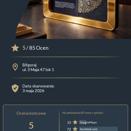
5
/ 85 Ocen
Biłgoraj
ul. 3 Maja 47 lok 1
Data skanowania:
3 maja 2026
Ocena końcowa
Na podstawie 85 ocen z portali:
5
13
GoogleMaps
72
facebook.com