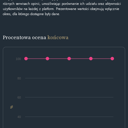
różnych serwisach opinii, umożliwiając porównanie ich udziału oraz aktywności
użytkowników na każdej z platform. Prezentowane wartości obejmują wyłącznie
okres, dla którego dostępne były dane.
Procentowa ocena
końcowa
100
80
60
%
40