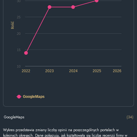
30
25
Ilość
20
15
10
2022
2023
2024
2025
2026
GoogleMaps
GoogleMaps
(34)
Wykres przedstawia zmiany liczby opinii na poszczególnych portalach w
kolejnych okresach. Dane pokazują, jak kształtowała się liczba recenzji firmy w