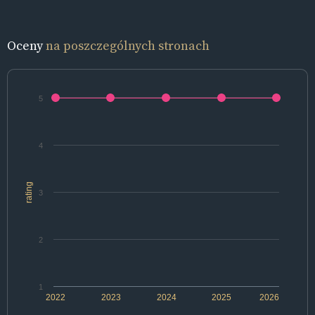
Oceny
na poszczególnych stronach
5
4
rating
3
2
1
2022
2023
2024
2025
2026