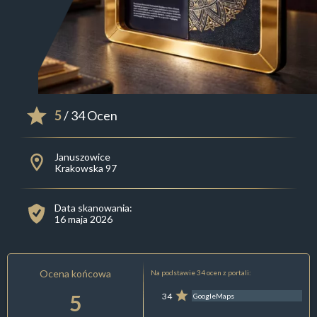
5
/ 34 Ocen
Januszowice
Krakowska 97
Data skanowania:
16 maja 2026
Ocena końcowa
Na podstawie 34 ocen z portali:
5
34
GoogleMaps