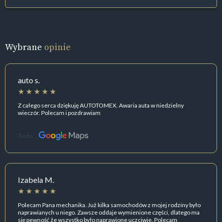
Wybrane
opinie
auto s.
Z całego serca dziękuję AUTOTOMEX. Awaria auta w niedzielny
wieczór. Polecam i pozdrawiam
Źródło:
Izabela M.
Polecam Pana mechanika. Już kilka samochodów z mojej rodziny było
naprawianych u niego. Zawsze oddaje wymienione części, dlatego ma
się pewność że wszystko było naprawione uczciwie. Polecam