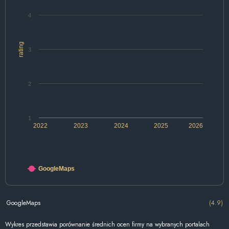
4
rating
3
2
1
2022
2023
2024
2025
2026
GoogleMaps
GoogleMaps
(4.9)
Wykres przedstawia porównanie średnich ocen firmy na wybranych portalach