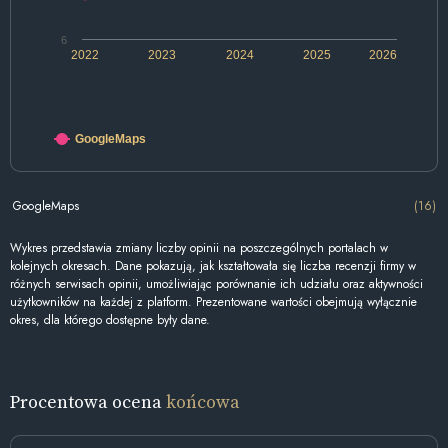
6
2022
2023
2024
2025
2026
GoogleMaps
GoogleMaps
(16)
Wykres przedstawia zmiany liczby opinii na poszczególnych portalach w
kolejnych okresach. Dane pokazują, jak kształtowała się liczba recenzji firmy w
różnych serwisach opinii, umożliwiając porównanie ich udziału oraz aktywności
użytkowników na każdej z platform. Prezentowane wartości obejmują wyłącznie
okres, dla którego dostępne były dane.
Procentowa ocena
końcowa