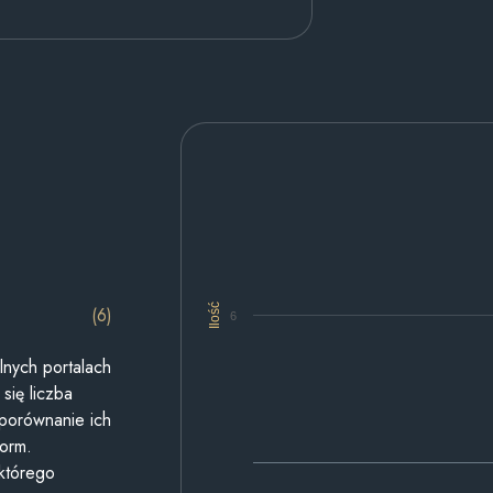
Ilość
(6)
6
lnych portalach
się liczba
 porównanie ich
form.
 którego