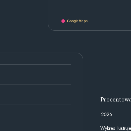
GoogleMaps
Procentow
2026
Wykres ilustru