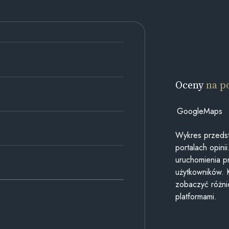
Oceny
na p
GoogleMaps
Wykres przedst
portalach opin
uruchomienia p
użytkowników. 
zobaczyć różn
platformami.