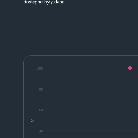
dostępne były dane.
100
80
60
%
40