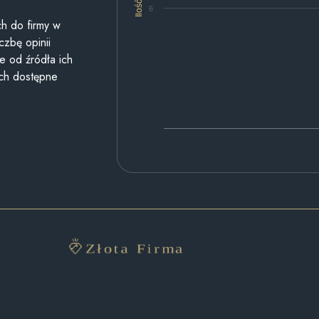
Ilość
6
h do firmy w
czbę opinii
e od źródła ich
ych dostępne