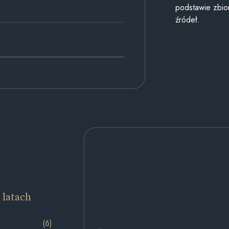
podstawie zbior
źródeł.
 latach
(6)