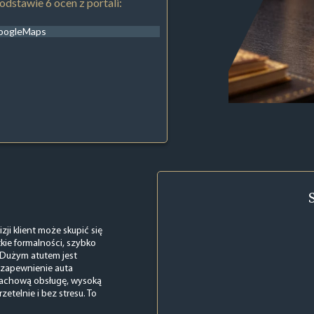
odstawie 6 ocen z portali:
oogleMaps
zji klient może skupić się
kie formalności, szybko
 Dużym atutem jest
 zapewnienie auta
fachową obsługę, wysoką
etelnie i bez stresu. To