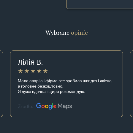
Wybrane
opinie
Лілія В.
Мала аварію і фірма все зробила швидко і якісно,
а головне безкоштовно.
Я дуже вдячна і щиро рекомендую.
Źródło: