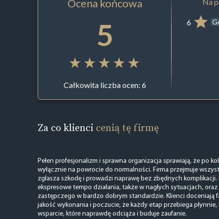
Ocena końcowa
Na p
5
6
G
Całkowita liczba ocen: 6
Za co klienci
cenią tę firmę
Pełen profesjonalizm i sprawna organizacja sprawiają, że po koli
wyłącznie na powrocie do normalności. Firma przejmuje wszyst
zgłasza szkodę i prowadzi naprawę bez zbędnych komplikacji.
ekspresowe tempo działania, także w nagłych sytuacjach, oraz
zastępczego w bardzo dobrym standardzie. Klienci doceniają 
jakość wykonania i poczucie, że każdy etap przebiega płynnie, rz
wsparcie, które naprawdę odciąża i buduje zaufanie.