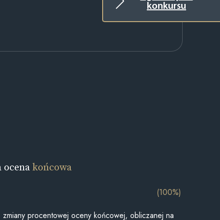
konkursu
a ocena
końcowa
(100%)
je zmiany procentowej oceny końcowej, obliczanej na