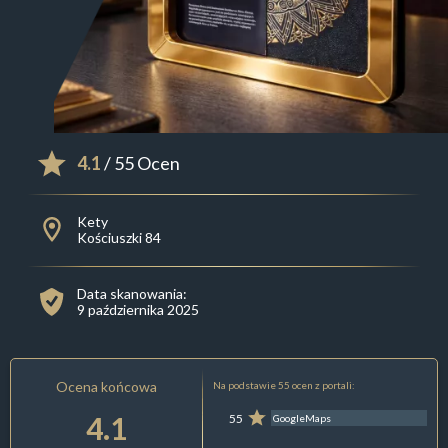
4.1
/ 55 Ocen
Kety
Kościuszki 84
Data skanowania:
9 października 2025
Ocena końcowa
Na podstawie 55 ocen z portali:
4.1
55
GoogleMaps