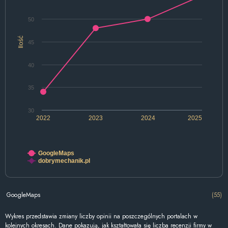
50
Ilość
45
40
35
30
2022
2023
2024
2025
GoogleMaps
dobrymechanik.pl
GoogleMaps
(55)
Wykres przedstawia zmiany liczby opinii na poszczególnych portalach w
kolejnych okresach. Dane pokazują, jak kształtowała się liczba recenzji firmy w