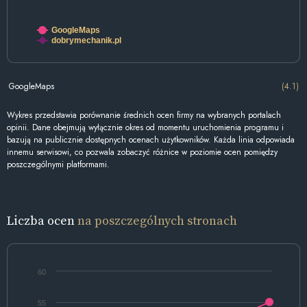
GoogleMaps
dobrymechanik.pl
GoogleMaps
(4.1)
Wykres przedstawia porównanie średnich ocen firmy na wybranych portalach
opinii. Dane obejmują wyłącznie okres od momentu uruchomienia programu i
bazują na publicznie dostępnych ocenach użytkowników. Każda linia odpowiada
innemu serwisowi, co pozwala zobaczyć różnice w poziomie ocen pomiędzy
poszczególnymi platformami.
Liczba ocen
na poszczególnych stronach
60
55