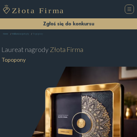
Zgłoś się do konkursu
Topopony
Home
Wulkanizacja Kęty
Laureat nagrody
Złota Firma
Topopony