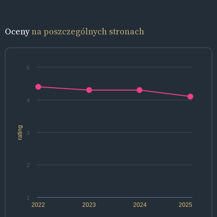
Oceny
na poszczególnych stronach
5
4
rating
3
2
1
2022
2023
2024
2025