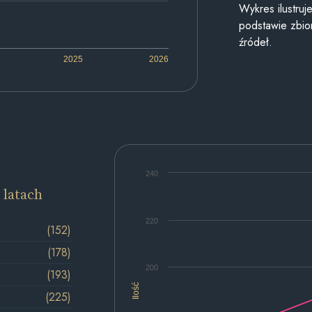
Wykres ilustru
podstawie zbior
źródeł.
2025
2026
240
 latach
220
(152)
(178)
200
(193)
Ilość
(225)