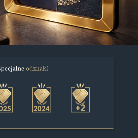
Specjalne
odznaki
+2