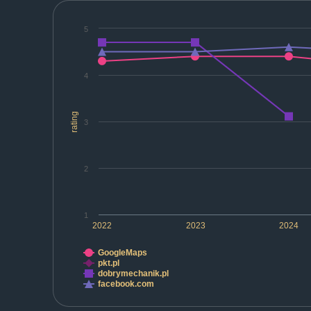
5
4
rating
3
2
1
2022
2023
2024
GoogleMaps
pkt.pl
dobrymechanik.pl
facebook.com