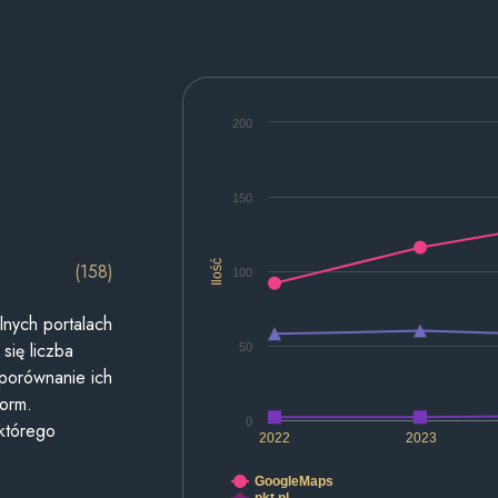
200
150
Ilość
(158)
100
lnych portalach
się liczba
50
 porównanie ich
form.
0
 którego
2022
2023
GoogleMaps