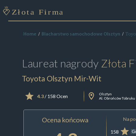
Toyo
Home
Blacharstwo samochodowe Olsztyn
Laureat nagrody
Złota F
Toyota Olsztyn Mir-Wit
Olsztyn
4.3
/ 158 Ocen
Al. Obrońców Tobruku
Ocena końcowa
Na pod
158
G