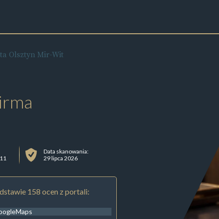
ta Olsztyn Mir-Wit
irma
Data skanowania:
 11
29 lipca 2026
stawie 158 ocen z portali:
oogleMaps