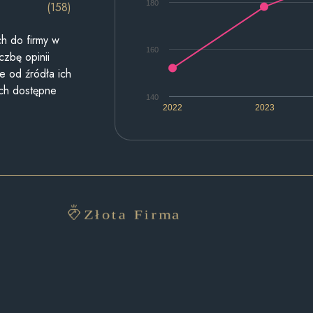
180
(158)
h do firmy w
160
czbę opinii
e od źródła ich
ych dostępne
140
2022
2023