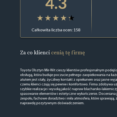
4.3
Całkowita liczba ocen: 158
Za co klienci
cenią tę firmę
Toyota Olsztyn Mir-Wit cieszy klientów profesjonalnym podejśc
obsługą, która buduje poczucie pełnego zaopiekowania na ka
atutem jest stały, życzliwy kontakt z opiekunem oraz jasne wyja
czemu klienci czują się pewnie i komfortowo. Firma zdobywa u
szybkie realizacje i wysoką jakość napraw blacharsko-lakiernicz
spasowanie elementów i estetyczne wykończenie. Doceniana 
zespołu, fachowe doradztwo i miła atmosfera, które sprawiają, ż
naprawdę pozytywnym doświadczeniem.