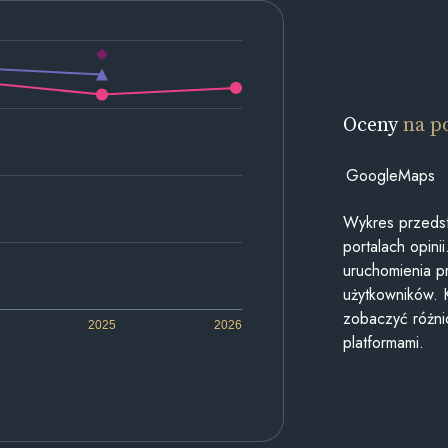
Oceny
na p
GoogleMaps
Wykres przedst
portalach opin
uruchomienia p
użytkowników. 
zobaczyć różn
2025
2026
platformami.