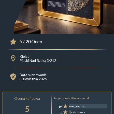
5
/ 20 Ocen
Kielce
Piaski Nad Rzeką 3/212
Data skanowania:
30 kwietnia 2026
Ocena końcowa
Na podstawie 20 ocen z portali:
5
19
GoogleMaps
1
facebook.com