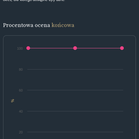
Procentowa ocena
końcowa
100
80
60
%
40
20