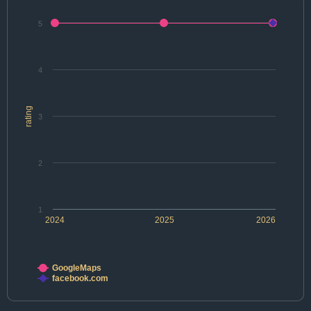
5
4
rating
3
2
1
2024
2025
2026
GoogleMaps
facebook.com