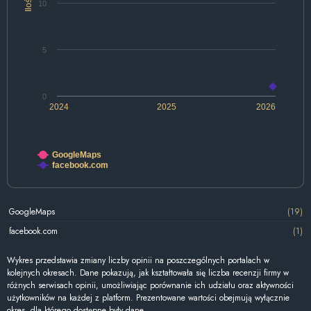
Ilość
10
5
0
2024
2025
2026
GoogleMaps
facebook.com
GoogleMaps
(19)
facebook.com
(1)
Wykres przedstawia zmiany liczby opinii na poszczególnych portalach w
kolejnych okresach. Dane pokazują, jak kształtowała się liczba recenzji firmy w
różnych serwisach opinii, umożliwiając porównanie ich udziału oraz aktywności
użytkowników na każdej z platform. Prezentowane wartości obejmują wyłącznie
okres, dla którego dostępne były dane.