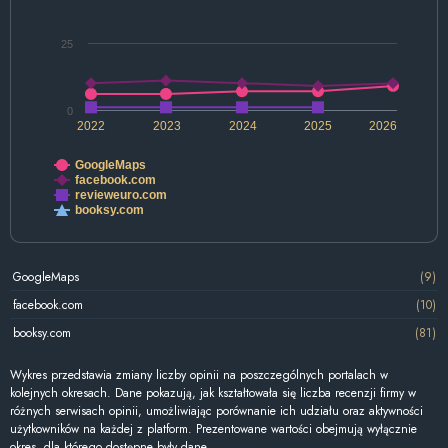
25
0
2022
2023
2024
2025
2026
GoogleMaps
facebook.com
revieweuro.com
booksy.com
GoogleMaps
(9)
facebook.com
(10)
booksy.com
(81)
Wykres przedstawia zmiany liczby opinii na poszczególnych portalach w
kolejnych okresach. Dane pokazują, jak kształtowała się liczba recenzji firmy w
różnych serwisach opinii, umożliwiając porównanie ich udziału oraz aktywności
użytkowników na każdej z platform. Prezentowane wartości obejmują wyłącznie
okres, dla którego dostępne były dane.