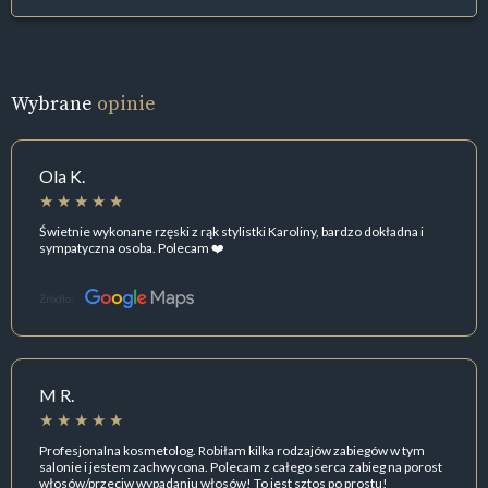
Wybrane
opinie
Ola K.
Świetnie wykonane rzęski z rąk stylistki Karoliny, bardzo dokładna i
sympatyczna osoba. Polecam ❤️
Źródło:
M R.
Profesjonalna kosmetolog. Robiłam kilka rodzajów zabiegów w tym
salonie i jestem zachwycona. Polecam z całego serca zabieg na porost
włosów/przeciw wypadaniu włosów! To jest sztos po prostu!