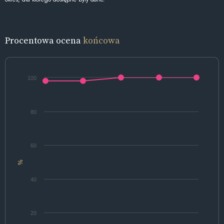
Procentowa ocena
końcowa
100
80
60
%
40
20