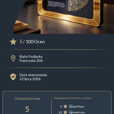
5
/ 100 Ocen
Biała Podlaska
Francuska 30A
Data skanowania:
22 lipca 2026
Ocena końcowa
Na podstawie 100 ocen z portali:
5
9
GoogleMaps
10
facebook.com