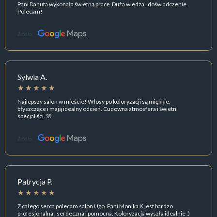
Pani Danuta wykonała świetną pracę. Duża wiedza i doświadczenie.
Polecam!
Źródło:
Sylwia A.
Najlepszy salon w mieście! Włosy po koloryzacji są miękkie,
błyszczące i mają idealny odcień. Cudowna atmosfera i świetni
specjaliści. 🌸
Źródło:
Patrycja P.
Z całego serca polecam salon Ugo. Pani Monika K jest bardzo
profesjonalna , serdeczna i pomocna. Koloryzacja wyszła idealnie :)