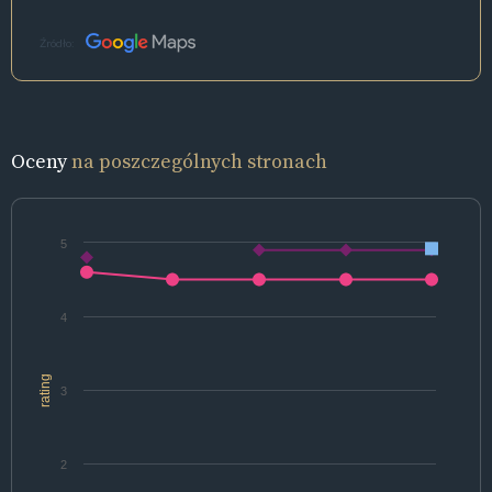
Źródło:
Oceny
na poszczególnych stronach
5
4
rating
3
2