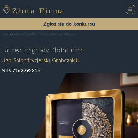
Zgłoś się do konkursu
Ugo. Salon fryzjerski. Grabczak U.
Home
Salon Kosmetyczny Puławy
Laureat nagrody
Złota Firma
Ugo. Salon fryzjerski. Grabczak U.
NIP:
7162292315