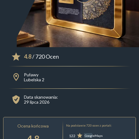
4.8
/ 720 Ocen
Puławy
Lubelska 2
Data skanowania:
29 lipca 2026
Ocena końcowa
Na podstawie 720 ocen z portali:
4.8
122
GoogleMaps