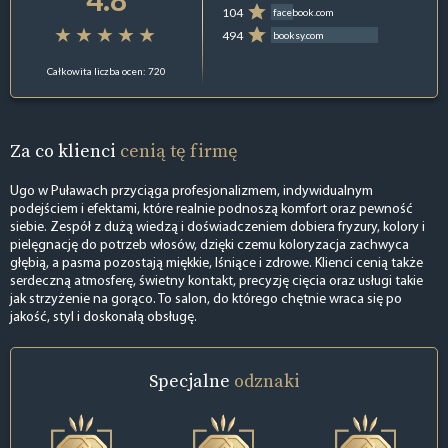
104
facebook.com
494
booksy.com
Całkowita liczba ocen: 720
Za co klienci
cenią tę firmę
Ugo w Puławach przyciąga profesjonalizmem, indywidualnym
podejściem i efektami, które realnie podnoszą komfort oraz pewność
siebie. Zespół z dużą wiedzą i doświadczeniem dobiera fryzury, kolory i
pielęgnację do potrzeb włosów, dzięki czemu koloryzacja zachwyca
głębią, a pasma pozostają miękkie, lśniące i zdrowe. Klienci cenią także
serdeczną atmosferę, świetny kontakt, precyzję cięcia oraz usługi takie
jak strzyżenie na gorąco. To salon, do którego chętnie wraca się po
jakość, styl i doskonałą obsługę.
Specjalne
odznaki