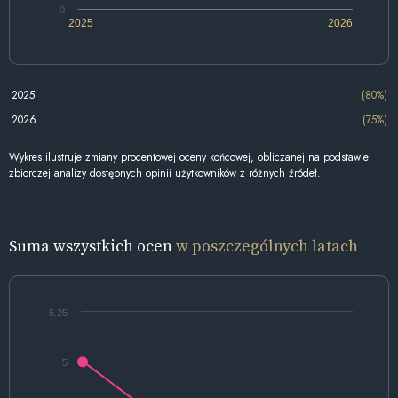
0
2025
2026
2025
(80%)
2026
(75%)
Wykres ilustruje zmiany procentowej oceny końcowej, obliczanej na podstawie
zbiorczej analizy dostępnych opinii użytkowników z różnych źródeł.
Suma wszystkich ocen
w poszczególnych latach
5.25
5