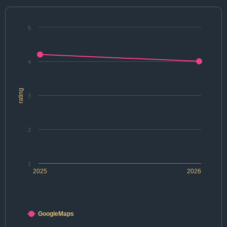
5
4
rating
3
2
1
2025
2026
GoogleMaps