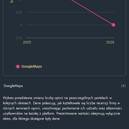
4.25
4
3.75
2025
2026
GoogleMaps
GoogleMaps
(4)
Wykres przedstawia zmiany liczby opinii na poszczególnych portalach w
kolejnych okresach. Dane pokazują, jak kształtowała się liczba recenzji firmy w
różnych serwisach opinii, umożliwiając porównanie ich udziału oraz aktywności
użytkowników na każdej z platform. Prezentowane wartości obejmują wyłącznie
okres, dla którego dostępne były dane.