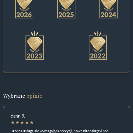
Wybrane
opinie
denn 9.
Drobna usługa,ale wymagająca precyzji, nowe nitonakrętki pod