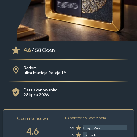
4.6
/ 58 Ocen
Radom
ulica Macieja Rataja 19
Data skanowania:
28 lipca 2026
Ocena końcowa
Na podstawie 58 ocen z portali:
4.6
53
GoogleMaps
5
facebook.com