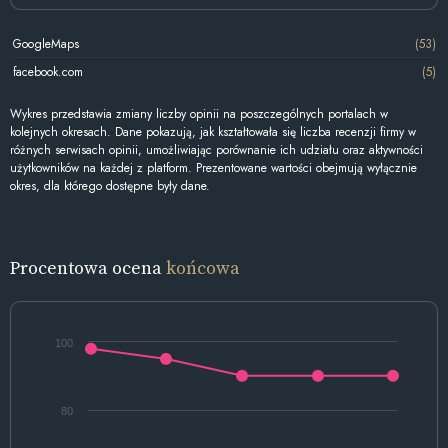
GoogleMaps
(53)
facebook.com
(5)
Wykres przedstawia zmiany liczby opinii na poszczególnych portalach w
kolejnych okresach. Dane pokazują, jak kształtowała się liczba recenzji firmy w
różnych serwisach opinii, umożliwiając porównanie ich udziału oraz aktywności
użytkowników na każdej z platform. Prezentowane wartości obejmują wyłącznie
okres, dla którego dostępne były dane.
Procentowa ocena
końcowa
100
80