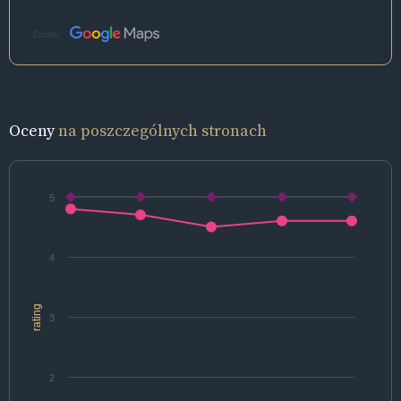
Źródło:
Oceny
na poszczególnych stronach
5
4
rating
3
2