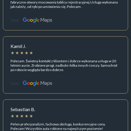
fabryczne otwory mocowania tablicy rejestracyjnej.Usługa wykonana
jak należy ,od ręki po umówieniu się .Polecam .
Źródło:
Kamil J.
Polecam. Świetny kontakt z klientem i dobrze wykonana usługa w 20
letnim aucie. Zrobione progi, nadkole i kilka innych rzeczy. Samochód
po robocie wygląda bardzo dobrze.
Źródło:
Sebastian B.
Pełen profesjonalizm, fachowa obsługa, konkurencyjne ceny.
Polecam!Wszystkie auta robione na najwyższym poziomie!