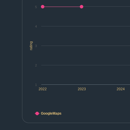
5
4
rating
3
2
1
2022
2023
2024
GoogleMaps