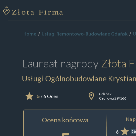
U
Home
Usługi Remontowo-Budowlane Gdańsk
Laureat nagrody
Złota F
Usługi Ogólnobudowlane Krystian
Gdańsk
5
/ 6 Ocen
Cedrowa 29/166
Ocena końcowa
Na p
6
G