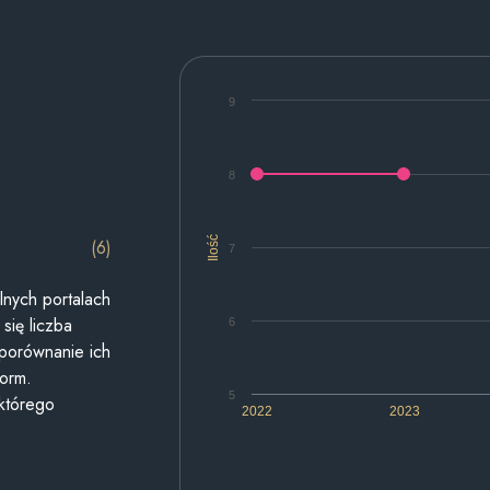
9
8
Ilość
(6)
7
lnych portalach
się liczba
6
 porównanie ich
form.
5
 którego
2022
2023