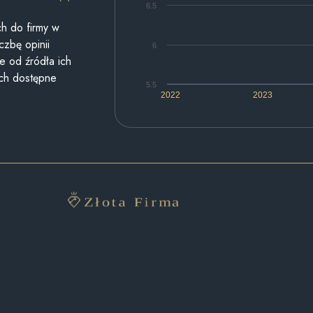
6.5
h do firmy w
czbę opinii
6
e od źródła ich
ych dostępne
5.5
2022
2023