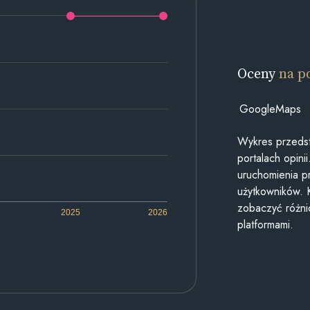
Oceny
na p
GoogleMaps
Wykres przedst
portalach opin
uruchomienia p
użytkowników. 
zobaczyć różn
2025
2026
platformami.