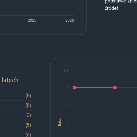
podstawie zbior
źródeł.
2025
2026
8.5
 latach
8
(8)
(8)
7.5
(0)
Ilość
7
(8)
(6)