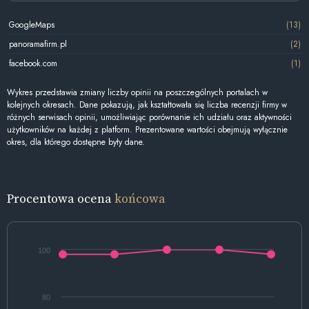
GoogleMaps
(13)
panoramafirm.pl
(2)
facebook.com
(1)
Wykres przedstawia zmiany liczby opinii na poszczególnych portalach w
kolejnych okresach. Dane pokazują, jak kształtowała się liczba recenzji firmy w
różnych serwisach opinii, umożliwiając porównanie ich udziału oraz aktywności
użytkowników na każdej z platform. Prezentowane wartości obejmują wyłącznie
okres, dla którego dostępne były dane.
Procentowa ocena
końcowa
100
80