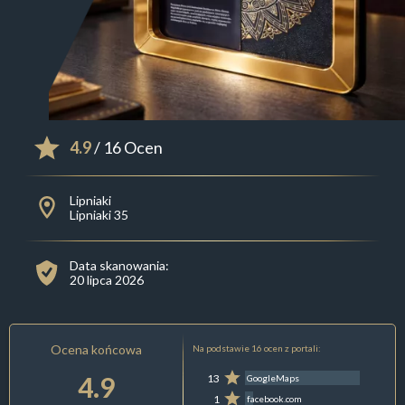
4.9
/ 16 Ocen
Lipniaki
Lipniaki 35
Data skanowania:
20 lipca 2026
Ocena końcowa
Na podstawie 16 ocen z portali:
4.9
13
GoogleMaps
1
facebook.com