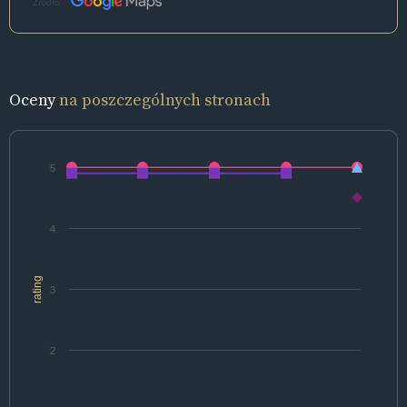
Źródło:
Oceny
na poszczególnych stronach
5
4
rating
3
2