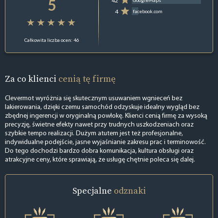
5
42
GoogleMaps
4
facebook.com
Całkowita liczba ocen: 46
Za co klienci
cenią tę firmę
Clevermot wyróżnia się skutecznym usuwaniem wgnieceń bez
lakierowania, dzięki czemu samochód odzyskuje idealny wygląd bez
zbędnej ingerencji w oryginalną powłokę. Klienci cenią firmę za wysoką
precyzję, świetne efekty nawet przy trudnych uszkodzeniach oraz
szybkie tempo realizacji. Dużym atutem jest też profesjonalne,
indywidualne podejście, jasne wyjaśnianie zakresu prac i terminowość.
Do tego dochodzi bardzo dobra komunikacja, kultura obsługi oraz
atrakcyjne ceny, które sprawiają, że usługę chętnie poleca się dalej.
Specjalne
odznaki