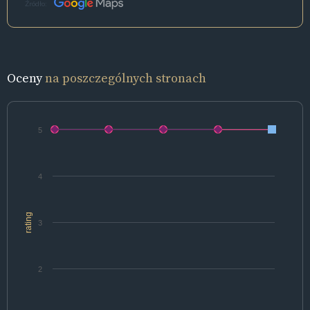
Źródło:
Oceny
na poszczególnych stronach
5
4
rating
3
2