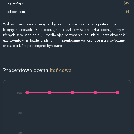
GoogleMaps
(42)
facebook.com
(4)
Wykres przedstawia zmiany liczby opinii na poszczególnych portalach w
kolejnych okresach. Dane pokazują, jak kształtowała się liczba recenzji firmy w
różnych serwisach opinii, umożliwiając porównanie ich udziału oraz aktywności
użytkowników na każdej z platform. Prezentowane wartości obejmują wyłącznie
okres, dla którego dostępne były dane.
Procentowa ocena
końcowa
100
80
60