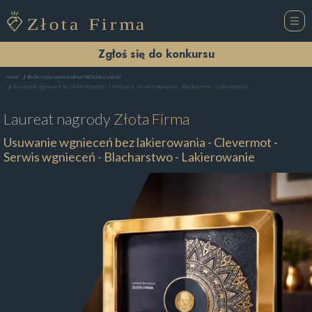
Zgłoś się do konkursu
Home
Blacharstwo samochodowe Mińsk Mazowiecki
Usuwanie wgnieceń bez lakierowania - Clevermot - Serwis wgnieceń - Blacharstwo - Lakierowanie
Laureat nagrody
Złota Firma
Usuwanie wgnieceń bez lakierowania - Clevermot -
Serwis wgnieceń - Blacharstwo - Lakierowanie