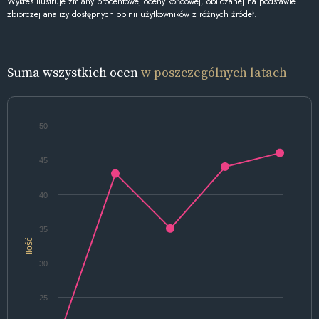
Wykres ilustruje zmiany procentowej oceny końcowej, obliczanej na podstawie
zbiorczej analizy dostępnych opinii użytkowników z różnych źródeł.
Suma wszystkich ocen
w poszczególnych latach
50
45
40
35
Ilość
30
25