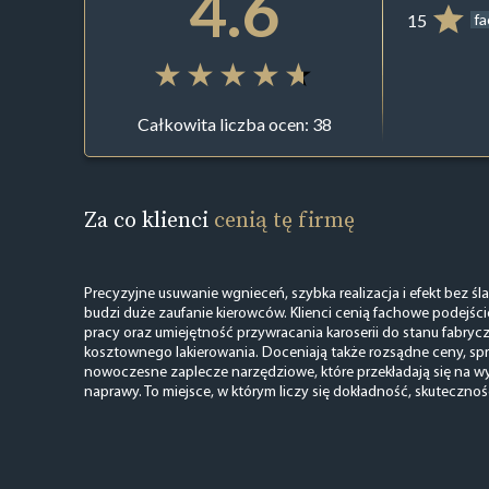
4.6
15
f
Całkowita liczba ocen: 38
Za co klienci
cenią tę firmę
Precyzyjne usuwanie wgnieceń, szybka realizacja i efekt bez śla
budzi duże zaufanie kierowców. Klienci cenią fachowe podejści
pracy oraz umiejętność przywracania karoserii do stanu fabry
kosztownego lakierowania. Doceniają także rozsądne ceny, sp
nowoczesne zaplecze narzędziowe, które przekładają się na wy
naprawy. To miejsce, w którym liczy się dokładność, skuteczność