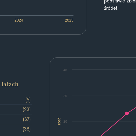
podstawie zbior
źródeł.
2024
2025
40
 latach
30
(5)
(23)
(37)
Ilość
20
(38)