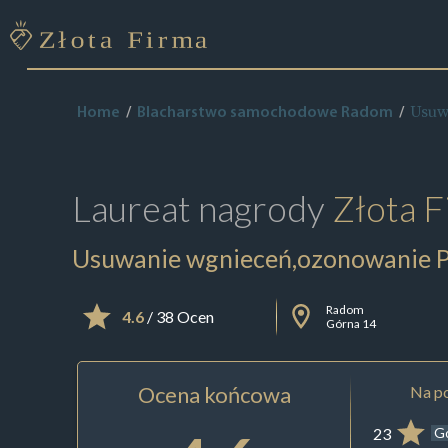
Usuw
Home
Blacharstwo samochodowe Radom
Laureat nagrody
Złota F
Usuwanie wgnieceń,ozonowanie
Radom
4.6
/ 38 Ocen
Górna 14
Ocena końcowa
Na po
23
G