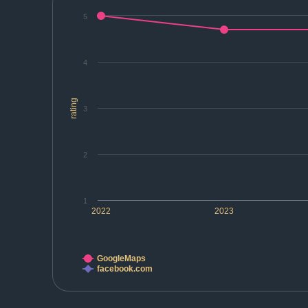
5
4
rating
3
2
1
2022
2023
GoogleMaps
facebook.com