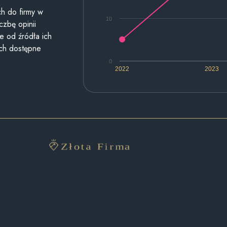
h do firmy w
10
czbę opinii
e od źródła ich
ych dostępne
0
2022
2023