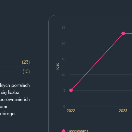
25
20
15
(23)
Ilość
(15)
10
lnych portalach
5
się liczba
 porównanie ich
form.
0
2022
2023
 którego
GoogleMaps