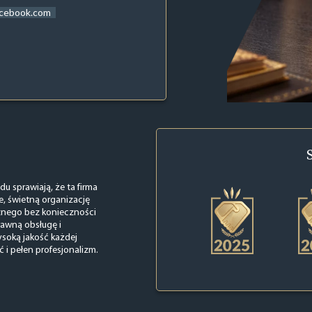
acebook.com
du sprawiają, że ta firma
e, świetną organizację
cznego bez konieczności
rawną obsługę i
soką jakość każdej
 i pełen profesjonalizm.