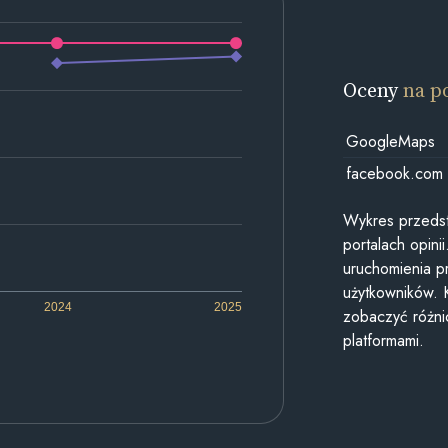
Oceny
na p
GoogleMaps
facebook.com
Wykres przedst
portalach opin
uruchomienia p
użytkowników. 
2024
2025
zobaczyć różn
platformami.