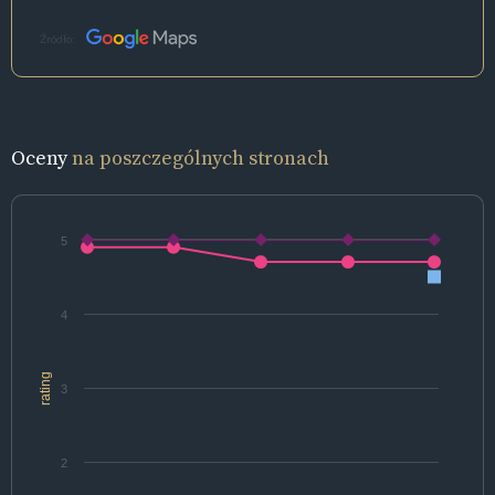
Źródło:
Oceny
na poszczególnych stronach
5
4
rating
3
2