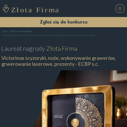
Zgłoś się do konkursu
Home
Sklep z Podarunkami Elbląg
Victorinox scyzoryki, noże, wykonywanie grawerów, grwerowanie laserowe, prezenty - ECBP s.c.
Laureat nagrody
Złota Firma
Victorinox scyzoryki, noże, wykonywanie grawerów,
grwerowanie laserowe, prezenty - ECBP s.c.