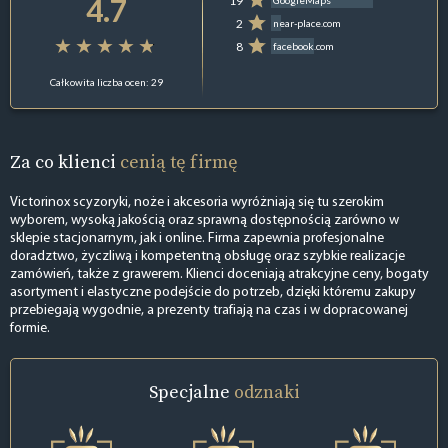
4.7
19
GoogleMaps
2
near-place.com
8
facebook.com
Całkowita liczba ocen: 29
Za co klienci
cenią tę firmę
Victorinox scyzoryki, noże i akcesoria wyróżniają się tu szerokim
wyborem, wysoką jakością oraz sprawną dostępnością zarówno w
sklepie stacjonarnym, jak i online. Firma zapewnia profesjonalne
doradztwo, życzliwą i kompetentną obsługę oraz szybkie realizacje
zamówień, także z grawerem. Klienci doceniają atrakcyjne ceny, bogaty
asortyment i elastyczne podejście do potrzeb, dzięki któremu zakupy
przebiegają wygodnie, a prezenty trafiają na czas i w dopracowanej
formie.
Specjalne
odznaki