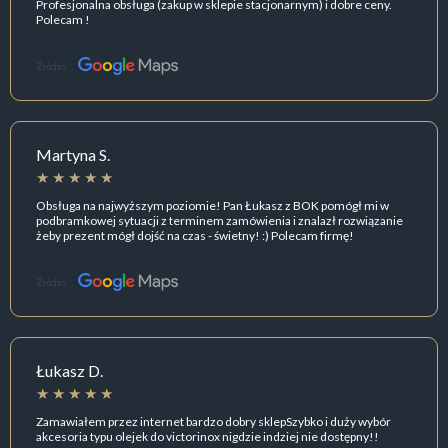
Profesjonalna obsługa (zakup w sklepie stacjonarnym) i dobre ceny.
Polecam !
Źródło:
Martyna S.
Obsługa na najwyższym poziomie! Pan Łukasz z BOK pomógł mi w
podbramkowej sytuacji z terminem zamówienia i znalazł rozwiązanie
żeby prezent mógł dojść na czas - świetny! :) Polecam firmę!
Źródło:
Łukasz D.
Zamawiałem przez internet bardzo dobry sklepSzybko i duży wybór
akcesoria typu olejek do victorinox nigdzie indziej nie dostępny!!