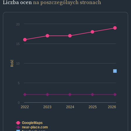
Liczba ocen
na poszczególnych stronach
20
15
Ilość
10
5
0
2022
2023
2024
2025
2026
GoogleMaps
near-place.com