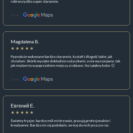
robi wszystko super starannie.
Źródło:
Magdalena B.
Paznokcie wykonane bardzo starannie, kształt i długość takie, jak
chciałam. Skórki wycięte dokładnie nożyczkami, a nie wyszarpane, tak
jak miałam to w poprzednim miejscu zrobione. No i piękny kolor 🙂
Źródło:
Евгений Е.
Świetny fryzjer, bardzo mili mistrzowie, pracują profesjonalnie i
kreatywnie. Bardzo mi się podobało, wrócę do nich jeszcze raz.