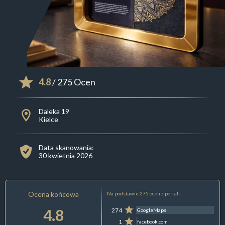
4.8
/ 275 Ocen
Daleka 19
Kielce
Data skanowania:
30 kwietnia 2026
Ocena końcowa
Na podstawie 275 ocen z portali:
4.8
274
GoogleMaps
1
facebook.com