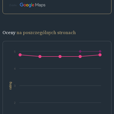
Źródło:
Oceny
na poszczególnych stronach
5
4
rating
3
2