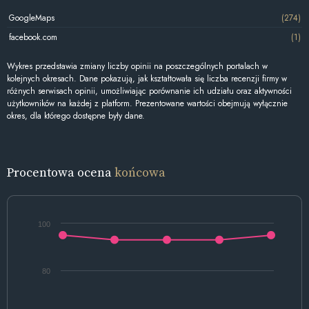
GoogleMaps
(274)
facebook.com
(1)
Wykres przedstawia zmiany liczby opinii na poszczególnych portalach w
kolejnych okresach. Dane pokazują, jak kształtowała się liczba recenzji firmy w
różnych serwisach opinii, umożliwiając porównanie ich udziału oraz aktywności
użytkowników na każdej z platform. Prezentowane wartości obejmują wyłącznie
okres, dla którego dostępne były dane.
Procentowa ocena
końcowa
100
80