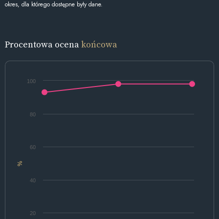
okres, dla którego dostępne były dane.
Procentowa ocena
końcowa
100
80
60
%
40
20