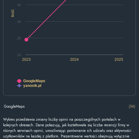
40
Ilość
30
20
10
2023
2024
2025
GoogleMaps
yanosik.pl
GoogleMaps
(54)
Wykres przedstawia zmiany liczby opinii na poszczególnych portalach w
kolejnych okresach. Dane pokazują, jak kształtowała się liczba recenzji firmy w
różnych serwisach opinii, umożliwiając porównanie ich udziału oraz aktywności
użytkowników na każdej z platform. Prezentowane wartości obejmują wyłącznie