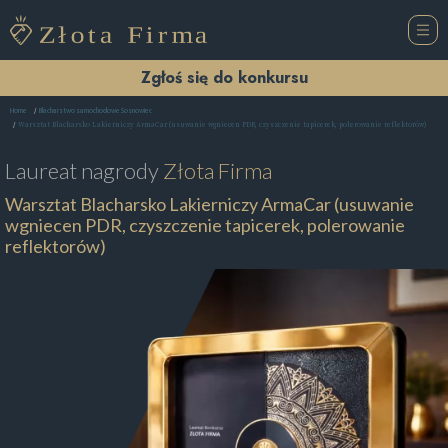
Zgłoś się do konkursu
Home
Blacharstwo samochodowe Sosnowiec
Warsztat Blacharsko Lakierniczy ArmaCar (usuwanie wgniecen PDR, czyszczenie tapicerek, polerowanie reflektorów)
Laureat nagrody
Złota Firma
Warsztat Blacharsko Lakierniczy ArmaCar (usuwanie
wgniecen PDR, czyszczenie tapicerek, polerowanie
reflektorów)