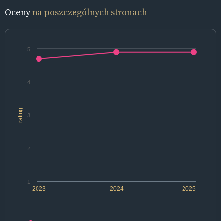
Oceny
na poszczególnych stronach
5
4
rating
3
2
1
2023
2024
2025