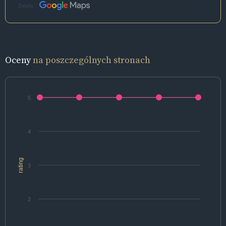
Źródło:
Oceny
na poszczególnych stronach
5
4
rating
3
2