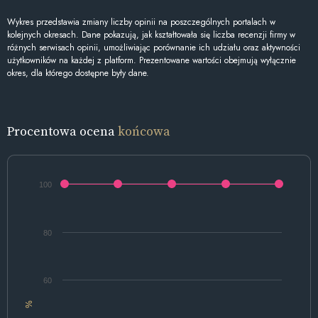
Wykres przedstawia zmiany liczby opinii na poszczególnych portalach w
kolejnych okresach. Dane pokazują, jak kształtowała się liczba recenzji firmy w
różnych serwisach opinii, umożliwiając porównanie ich udziału oraz aktywności
użytkowników na każdej z platform. Prezentowane wartości obejmują wyłącznie
okres, dla którego dostępne były dane.
Procentowa ocena
końcowa
100
80
60
%