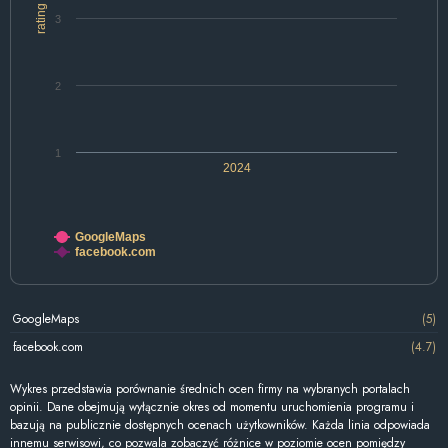
rating
3
2
1
2024
GoogleMaps
facebook.com
GoogleMaps
(5)
facebook.com
(4.7)
Wykres przedstawia porównanie średnich ocen firmy na wybranych portalach
opinii. Dane obejmują wyłącznie okres od momentu uruchomienia programu i
bazują na publicznie dostępnych ocenach użytkowników. Każda linia odpowiada
innemu serwisowi, co pozwala zobaczyć różnice w poziomie ocen pomiędzy