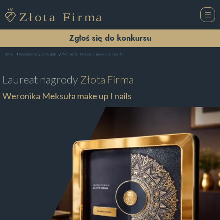
Zgłoś się do konkursu
Weronika Meksuła make up I nails
Home
Salon Kosmetyczny Lublin
Laureat nagrody
Złota Firma
Weronika Meksuła make up I nails