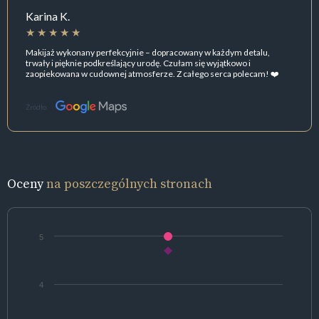
Karina K.
Makijaż wykonany perfekcyjnie – dopracowany w każdym detalu,
trwały i pięknie podkreślający urodę. Czułam się wyjątkowo i
zaopiekowana w cudownej atmosferze. Z całego serca polecam! ❤️
Źródło:
Oceny
na poszczególnych stronach
5
4