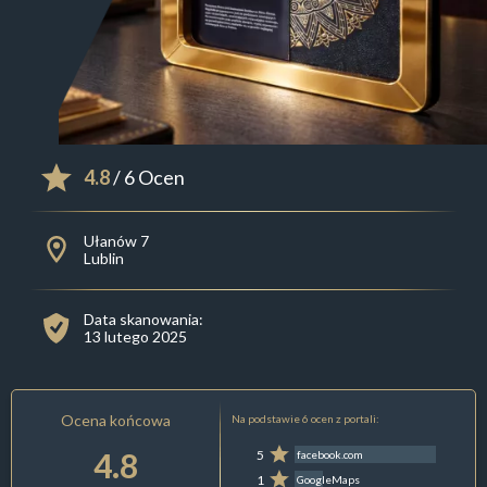
4.8
/ 6 Ocen
Ułanów 7
Lublin
Data skanowania:
13 lutego 2025
Ocena końcowa
Na podstawie 6 ocen z portali:
4.8
5
facebook.com
1
GoogleMaps