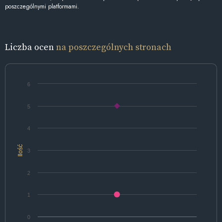
poszczególnymi platformami.
Liczba ocen
na poszczególnych stronach
6
5
4
Ilość
3
2
1
0