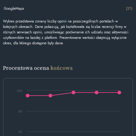
GoogleMaps
(21)
Wykres przedstawia zmiany liczby opinii na poszczególnych portalach w
kolejnych okresach. Dane pokazują, jak kształtowała się liczba recenzji firmy w
różnych serwisach opinii, umożliwiając porównanie ich udziału oraz aktywności
użytkowników na każdej z platform. Prezentowane wartości obejmują wyłącznie
okres, dla którego dostępne były dane.
Procentowa ocena
końcowa
100
80
60