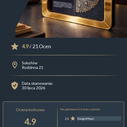
4.9
/ 21 Ocen
Sokołów
Rodzinna 21
Data skanowania:
30 lipca 2026
Ocena końcowa
Na podstawie 21 ocen z portali:
4.9
21
GoogleMaps