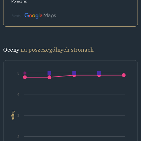
Polecam!
Źródło:
Oceny
na poszczególnych stronach
5
4
rating
3
2