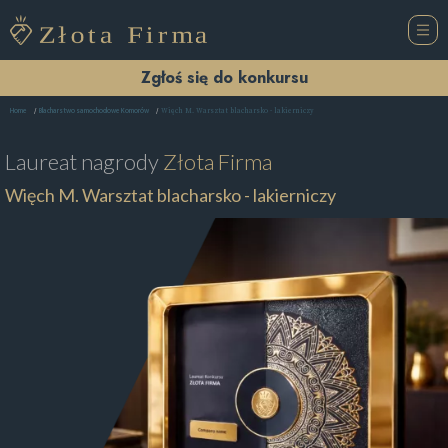
Zgłoś się do konkursu
Więch M. Warsztat blacharsko - lakierniczy
Home
Blacharstwo samochodowe Komorów
Laureat nagrody
Złota Firma
Więch M. Warsztat blacharsko - lakierniczy