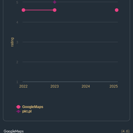
5
4
rating
3
2
1
2022
2023
2024
2025
GoogleMaps
pkt.pl
GoogleMaps
(4.6)