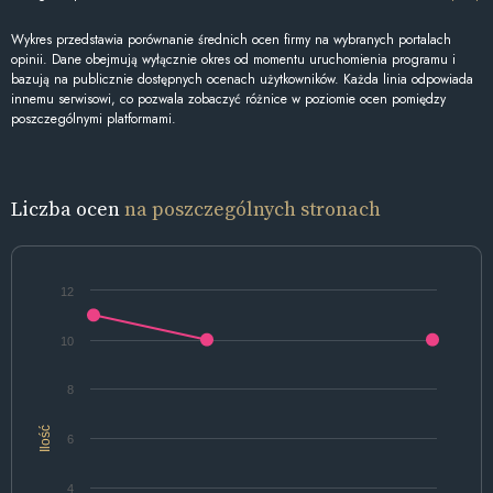
Wykres przedstawia porównanie średnich ocen firmy na wybranych portalach
opinii. Dane obejmują wyłącznie okres od momentu uruchomienia programu i
bazują na publicznie dostępnych ocenach użytkowników. Każda linia odpowiada
innemu serwisowi, co pozwala zobaczyć różnice w poziomie ocen pomiędzy
poszczególnymi platformami.
Liczba ocen
na poszczególnych stronach
12
10
8
Ilość
6
4