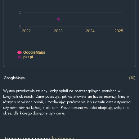
2
0
2022
2023
2024
2025
GoogleMaps
pkt.pl
GoogleMaps
(10)
Wykres przedstawia zmiany liczby opinii na poszczególnych portalach w
kolejnych okresach. Dane pokazują, jak kształtowała się liczba recenzji firmy w
różnych serwisach opinii, umożliwiając porównanie ich udziału oraz aktywności
użytkowników na każdej z platform. Prezentowane wartości obejmują wyłącznie
okres, dla którego dostępne były dane.
Procentowa ocena
końcowa