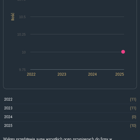
Ilość
10.5
10.25
10
9.75
2022
2023
2024
2025
2022
(11)
2023
(11)
2024
(0)
2025
(10)
Wykres przedstawia sumę wszystkich ocen przypisanych do firmy w