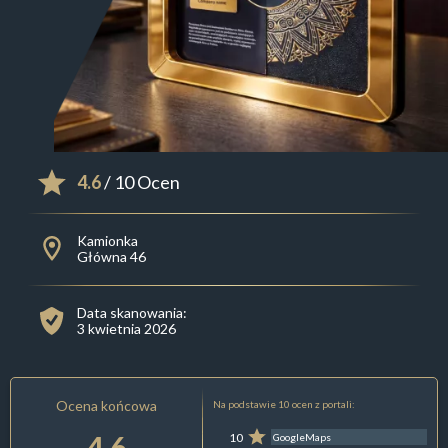
4.6
/ 10 Ocen
Kamionka
Główna 46
Data skanowania:
3 kwietnia 2026
Ocena końcowa
Na podstawie 10 ocen z portali:
4.6
10
GoogleMaps