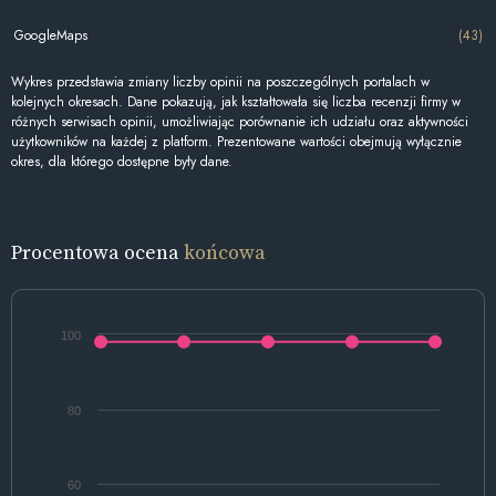
GoogleMaps
(43)
Wykres przedstawia zmiany liczby opinii na poszczególnych portalach w
kolejnych okresach. Dane pokazują, jak kształtowała się liczba recenzji firmy w
różnych serwisach opinii, umożliwiając porównanie ich udziału oraz aktywności
użytkowników na każdej z platform. Prezentowane wartości obejmują wyłącznie
okres, dla którego dostępne były dane.
Procentowa ocena
końcowa
100
80
60