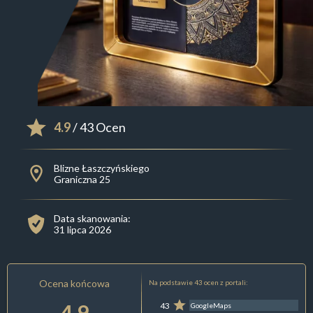
4.9
/ 43 Ocen
Blizne Łaszczyńskiego
Graniczna 25
Data skanowania:
31 lipca 2026
Ocena końcowa
Na podstawie 43 ocen z portali:
4.9
43
GoogleMaps