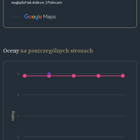
wyglądał tak dobrze :) Polecam
Źródło:
Oceny
na poszczególnych stronach
5
4
rating
3
2