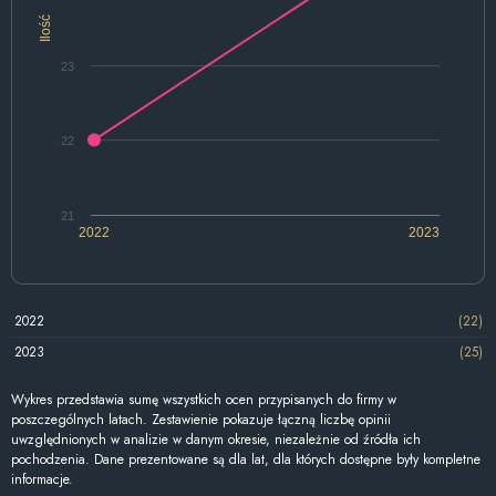
Ilość
23
22
21
2022
2023
2022
(22)
2023
(25)
Wykres przedstawia sumę wszystkich ocen przypisanych do firmy w
poszczególnych latach. Zestawienie pokazuje łączną liczbę opinii
uwzględnionych w analizie w danym okresie, niezależnie od źródła ich
pochodzenia. Dane prezentowane są dla lat, dla których dostępne były kompletne
informacje.