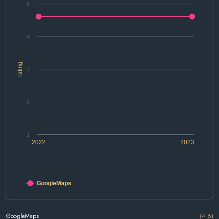
5
4
rating
3
2
1
2022
2023
GoogleMaps
GoogleMaps
(4.6)