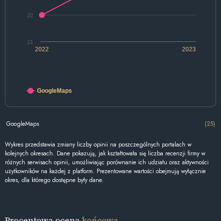
22
21
2022
2023
GoogleMaps
GoogleMaps
(25)
Wykres przedstawia zmiany liczby opinii na poszczególnych portalach w
kolejnych okresach. Dane pokazują, jak kształtowała się liczba recenzji firmy w
różnych serwisach opinii, umożliwiając porównanie ich udziału oraz aktywności
użytkowników na każdej z platform. Prezentowane wartości obejmują wyłącznie
okres, dla którego dostępne były dane.
Procentowa ocena
końcowa