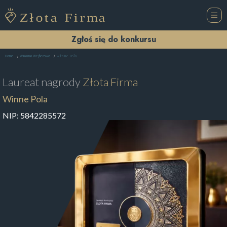
Zgłoś się do konkursu
Winne Pola
Home
Winiarnia Wejherowo
Laureat nagrody
Złota Firma
Winne Pola
NIP:
5842285572