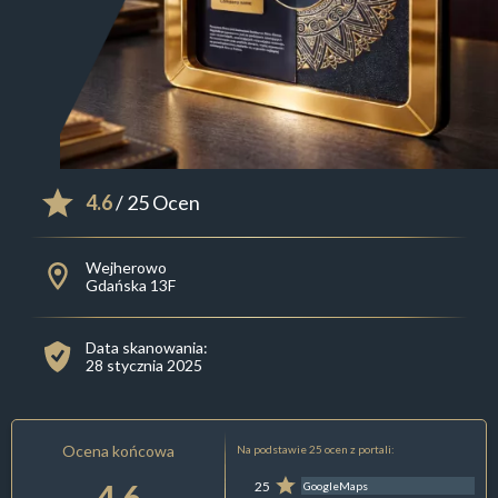
4.6
/ 25 Ocen
Wejherowo
Gdańska 13F
Data skanowania:
28 stycznia 2025
Ocena końcowa
Na podstawie 25 ocen z portali:
4.6
25
GoogleMaps